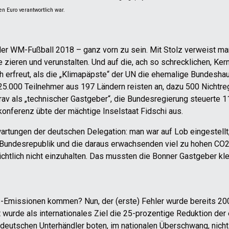
n Euro verantwortlich war.
er WM-Fußball 2018 – ganz vorn zu sein. Mit Stolz verweist man
 zieren und verunstalten. Und auf die, ach so schrecklichen, Ke
h erfreut, als die „Klimapäpste“ der UN die ehemalige Bundeshau
25.000 Teilnehmer aus 197 Ländern reisten an, dazu 500 Nichtre
av als „technischer Gastgeber“, die Bundesregierung steuerte 11
konferenz übte der mächtige Inselstaat Fidschi aus.
artungen der deutschen Delegation: man war auf Lob eingestellt,
der Bundesrepublik und die daraus erwachsenden viel zu hohen CO
htlich nicht einzuhalten. Das mussten die Bonner Gastgeber kle
-Emissionen kommen? Nun, der (erste) Fehler wurde bereits 2007
wurde als internationales Ziel die 25-prozentige Reduktion der
eutschen Unterhändler boten, im nationalen Überschwang, nicht