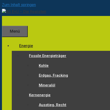
Zum Inhalt springen
Menü
Energie
Fossile Energieträger
Kohle
Erdgas, Fracking
Mineralöl
Kernenergie
Ausstieg, Recht