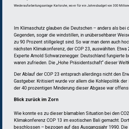
Wiederaufarbeitungsanlage Karlsruhe, wo er für ein Jahresbudget von 300 Millione
Im Klimaschutz glauben die Deutschen – anders als bei d
Gegenden, sogar die windstillen, in unübersehbarer Weise
zu 90 Prozent stillgelegt sind. So war man denn auch hoc
nächsten Klimakonferenz, der COP 23, auswählten. Etwa 
Experte Arnold Schwarzenegger. Deutschland fungierte br
waren zufrieden. Die „Hohe Präsidentschaft“ dieser Welt
Der Ablauf der COP 23 entsprach allerdings nicht den Erw
Gastgeber. Kritisiert wurde vor allem die Kohlepolitik 
der 40 prozentigen Minderung dieser Abgase war offensic
Blick zurück im Zorn
Wie konnte es zu dieser blamablen Situation bei den CO2
Klimakonferenz COP 13 im exotischen Bali gemacht. Dort 
beschlossen – bezogen auf das Ausgangsjahr 1990. Die d