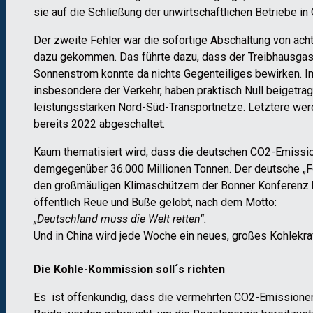
sie auf die Schließung der unwirtschaftlichen Betriebe in
Der zweite Fehler war die sofortige Abschaltung von ac
dazu gekommen. Das führte dazu, dass der Treibhausgasau
Sonnenstrom konnte da nichts Gegenteiliges bewirken. Im
insbesondere der Verkehr, haben praktisch Null beigetrag
leistungsstarken Nord-Süd-Transportnetze. Letztere werd
bereits 2022 abgeschaltet.
Kaum thematisiert wird, dass die deutschen CO2-Emissio
demgegenüber 36.000 Millionen Tonnen. Der deutsche „Feh
den großmäuligen Klimaschützern der Bonner Konferenz be
öffentlich Reue und Buße gelobt, nach dem Motto:
„Deutschland muss die Welt retten“.
Und in China wird jede Woche ein neues, großes Kohlekr
Die Kohle-Kommission soll´s richten
Es ist offenkundig, dass die vermehrten CO2-Emissione