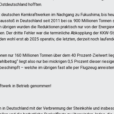
 Ostdeutschland hofften.
ht deutschen Kernkraftwerken im Nachgang zu Fukushima; bis he
sstoß in Deutschland seit 2011 bei ca. 900 Millionen Tonnen sta
 übrigen wurden die Reduktionen praktisch nur von der Energiewi
en. Der dritte Fehler war die terminliche Abkopplung der KKW-St
en wohl erst ab 2025 operativ, die letzten, derzeit noch laufe
nen nur 160 Millionen Tonnen über dem 40 Prozent-Zielwert lie
lbetrag“ liegt also nur bei mickrigen 0,5 Prozent dieser riesi
schimpft – welche im übrigen fast alle per Flugzeug anreisten.
aftwerk in Betrieb genommen!
n in Deutschland mit der Verbrennung der Steinkohle und insbe