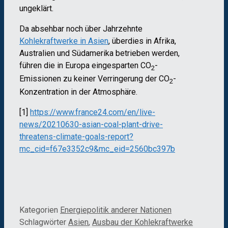
ungeklärt.
Da absehbar noch über Jahrzehnte
Kohlekraftwerke in Asien
, überdies in Afrika,
Australien und Südamerika betrieben werden,
führen die in Europa eingesparten CO
-
2
Emissionen zu keiner Verringerung der CO
-
2
Konzentration in der Atmosphäre.
[1]
https://www.france24.com/en/live-
news/20210630-asian-coal-plant-drive-
threatens-climate-goals-report?
mc_cid=f67e3352c9&mc_eid=2560bc397b
Kategorien
Energiepolitik anderer Nationen
Schlagwörter
Asien
,
Ausbau der Kohlekraftwerke