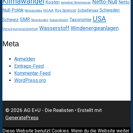
Klimawandel
Netto-Null
Kosten
Netto
negative Strompreise
Null-Politik
Schweden
Roy Spencer
Schiefergas
NOAA
Netzausbau
USA
SMR
Taxonomie
Schweiz
Stromkosten
Subventionen
Wasserstoff
Windenergieanlagen
Versorgungssicherheit
Meta
Anmelden
Eintrags-Feed
Kommentar-Feed
WordPress.org
© 2026 AG E+U - Die Realisten
• Erstellt mit
GeneratePress
Diese Website benutzt Cookies. Wenn du die Website weiter