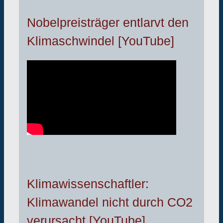
Nobelpreisträger entlarvt den
Klimaschwindel [YouTube]
Klimawissenschaftler:
Klimawandel nicht durch CO2
verursacht [YouTube]