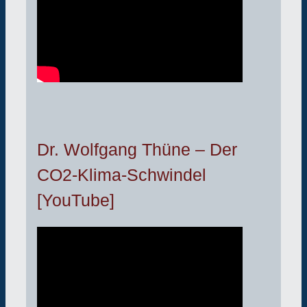
Dr. Wolfgang Thüne – Der
CO2-Klima-Schwindel
[YouTube]