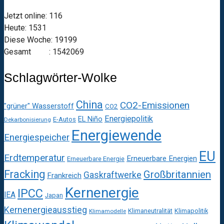
Jetzt online: 116
Heute: 1531
Diese Woche: 19199
Gesamt : 1542069
Schlagwörter-Wolke
China
CO2-Emissionen
"grüner" Wasserstoff
CO2
Energiepolitik
EL Niño
E-Autos
Dekarbonisierung
Energiewende
Energiespeicher
EU
Erdtemperatur
Erneuerbare Energien
Erneuerbare Energie
Fracking
Großbritannien
Gaskraftwerke
Frankreich
Kernenergie
IPCC
IEA
Japan
Kernenergieausstieg
Klimaneutralität
Klimapolitik
Klimamodelle