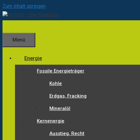
Zum Inhalt springen
Menü
Energie
Fossile Energieträger
Kohle
Erdgas, Fracking
Mineralöl
Kernenergie
Ausstieg, Recht