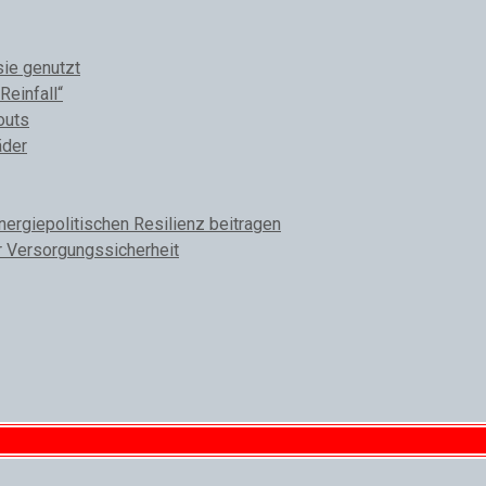
sie genutzt
Reinfall“
outs
äder
rgiepolitischen Resilienz beitragen
r Versorgungssicherheit