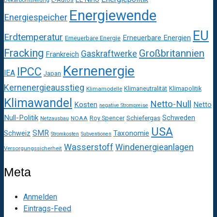
Energiewende
Energiespeicher
EU
Erdtemperatur
Erneuerbare Energien
Erneuerbare Energie
Fracking
Großbritannien
Gaskraftwerke
Frankreich
Kernenergie
IPCC
IEA
Japan
Kernenergieausstieg
Klimaneutralität
Klimapolitik
Klimamodelle
Klimawandel
Netto-Null
Kosten
Netto
negative Strompreise
Null-Politik
Schweden
Roy Spencer
Schiefergas
NOAA
Netzausbau
USA
SMR
Taxonomie
Schweiz
Stromkosten
Subventionen
Wasserstoff
Windenergieanlagen
Versorgungssicherheit
Meta
Anmelden
Eintrags-Feed