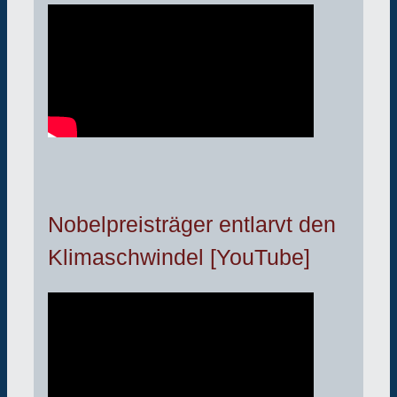
Nobelpreisträger entlarvt den
Klimaschwindel [YouTube]