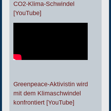
CO2-Klima-Schwindel
[YouTube]
Greenpeace-Aktivistin wird
mit dem Klimaschwindel
konfrontiert [YouTube]