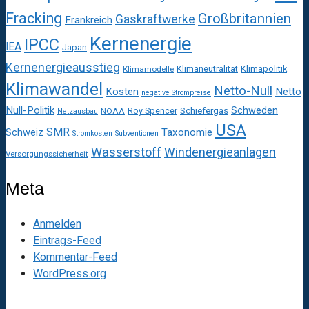
Fracking
Großbritannien
Gaskraftwerke
Frankreich
Kernenergie
IPCC
IEA
Japan
Kernenergieausstieg
Klimaneutralität
Klimapolitik
Klimamodelle
Klimawandel
Netto-Null
Kosten
Netto
negative Strompreise
Null-Politik
Schweden
Roy Spencer
Schiefergas
NOAA
Netzausbau
USA
SMR
Taxonomie
Schweiz
Stromkosten
Subventionen
Wasserstoff
Windenergieanlagen
Versorgungssicherheit
Meta
Anmelden
Eintrags-Feed
Kommentar-Feed
WordPress.org