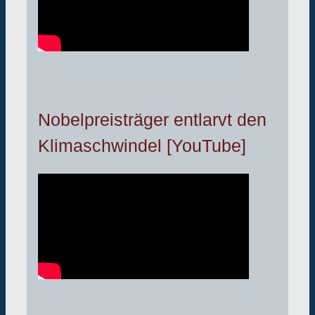
Nobelpreisträger entlarvt den
Klimaschwindel [YouTube]