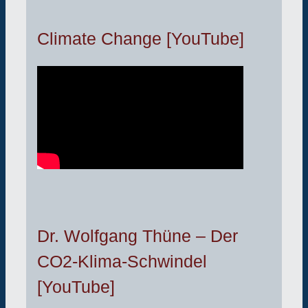
Climate Change [YouTube]
Dr. Wolfgang Thüne – Der
CO2-Klima-Schwindel
[YouTube]