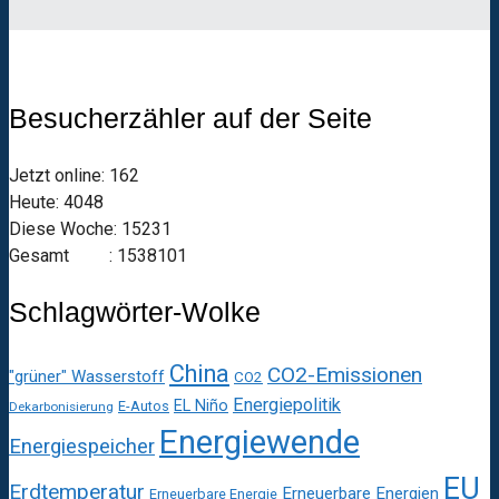
Besucherzähler auf der Seite
Jetzt online: 162
Heute: 4048
Diese Woche: 15231
Gesamt : 1538101
Schlagwörter-Wolke
China
CO2-Emissionen
"grüner" Wasserstoff
CO2
Energiepolitik
EL Niño
E-Autos
Dekarbonisierung
Energiewende
Energiespeicher
EU
Erdtemperatur
Erneuerbare Energien
Erneuerbare Energie