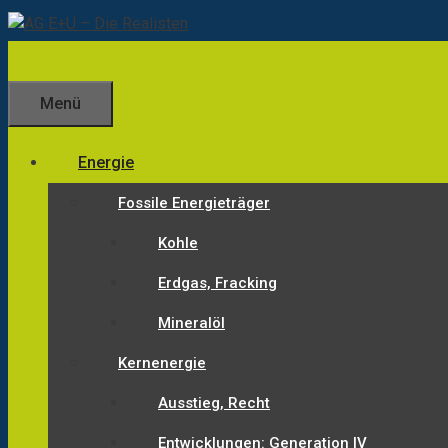
Zum
Inhalt
springen
Menü
Energie
Fossile Energieträger
Kohle
Erdgas, Fracking
Mineralöl
Kernenergie
Ausstieg, Recht
Entwicklungen: Generation IV