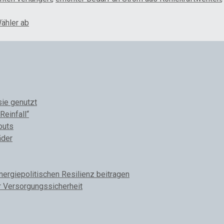
ähler ab
sie genutzt
Reinfall“
outs
äder
rgiepolitischen Resilienz beitragen
r Versorgungssicherheit