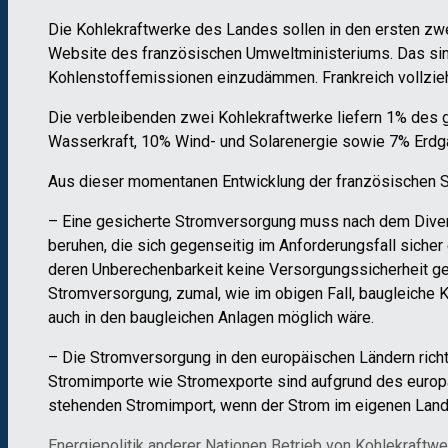
Die Kohlekraftwerke des Landes sollen in den ersten zwe
Website des französischen Umweltministeriums. Das sind
Kohlenstoffemissionen einzudämmen. Frankreich vollzieh
Die verbleibenden zwei Kohlekraftwerke liefern 1% des 
Wasserkraft, 10% Wind- und Solarenergie sowie 7% Erdg
Aus dieser momentanen Entwicklung der französischen S
– Eine gesicherte Stromversorgung muss nach dem Diver
beruhen, die sich gegenseitig im Anforderungsfall siche
deren Unberechenbarkeit keine Versorgungssicherheit gew
Stromversorgung, zumal, wie im obigen Fall, baugleiche Ke
auch in den baugleichen Anlagen möglich wäre.
– Die Stromversorgung in den europäischen Ländern richt
Stromimporte wie Stromexporte sind aufgrund des europä
stehenden Stromimport, wenn der Strom im eigenen Land
Kategorien
Schlagwörter
Energiepolitik anderer Nationen
Betrieb von Kohlekraftwe