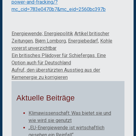
power-and-fracking/?
mc_cid=783e0470b7&mc_eid=2560bc397b
Kategorien
Schlagwörter
Energiewende; Energiepolitik
Artikel britischer
Zeitungen
,
Bjørn Lomborg
,
Energiebedarf
,
Kohle
vorerst unverzichtbar
Ein britisches Plädoyer für Schiefergas. Eine
Option auch für Deutschland
Aufruf, den überstürzten Ausstieg aus der
Kernenergie zu korrigieren
Aktuelle Beiträge
Klimawissenschaft: Was bietet sie und
wie wird sie genutzt
„EU-Energiewende ist wirtschaftlich
gesehen ein Reinfall“