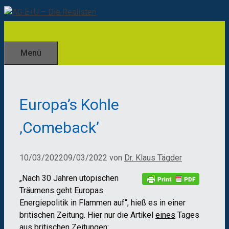
Zum
Inhalt
springen
Menü
Europa’s Kohle
‚Comeback’
10/03/2022
09/03/2022
von
Dr. Klaus Tägder
„Nach 30 Jahren utopischen
Träumens geht Europas
Energiepolitik in Flammen auf“, hieß es in einer
britischen Zeitung. Hier nur die Artikel
eines
Tages
aus britischen Zeitungen: