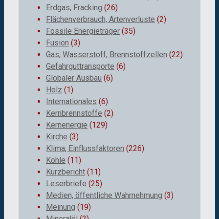
Erdgas, Fracking
(26)
Flächenverbrauch, Artenverluste
(2)
Fossile Energieträger
(35)
Fusion
(3)
Gas, Wasserstoff, Brennstoffzellen
(22)
Gefahrguttransporte
(6)
Globaler Ausbau
(6)
Holz
(1)
Internationales
(6)
Kernbrennstoffe
(2)
Kernenergie
(129)
Kirche
(3)
Klima, Einflussfaktoren
(226)
Kohle
(11)
Kurzbericht
(11)
Leserbriefe
(25)
Medien, öffentliche Wahrnehmung
(3)
Meinung
(19)
Mineralöl
(2)