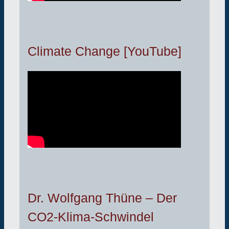
Climate Change [YouTube]
Dr. Wolfgang Thüne – Der
CO2-Klima-Schwindel