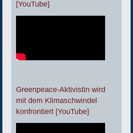
[YouTube]
Greenpeace-Aktivistin wird
mit dem Klimaschwindel
konfrontiert [YouTube]