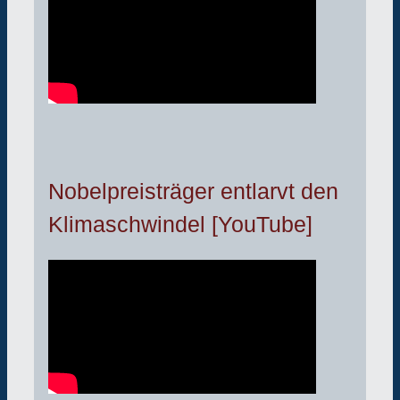
Nobelpreisträger entlarvt den
Klimaschwindel [YouTube]