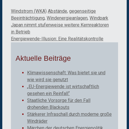
Kategorien
Schlagwörter
Windstrom (WKA)
Abstände
,
gegenseitige
Beeinträchtigung
,
Windenergieanlagen
,
Windpark
Japan nimmt stufenweise weitere Kernreaktoren
in Betrieb
Energiewende-Illusion: Eine Realitätskontrolle
Aktuelle Beiträge
Klimawissenschaft: Was bietet sie und
wie wird sie genutzt
„EU-Energiewende ist wirtschaftlich
gesehen ein Reinfall“
Staatliche Vorsorge für den Fall
drohenden Blackouts
Stärkerer Infraschall durch moderne große
Windräder
Märchen der deutschen Energiepolitik