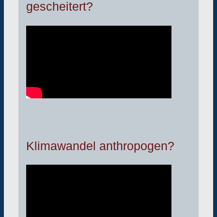
gescheitert?
Klimawandel anthropogen?