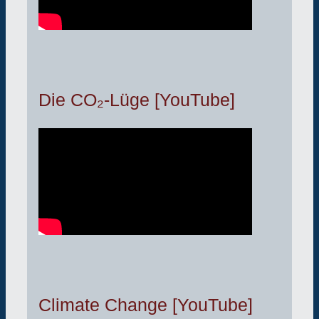
Die CO₂-Lüge [YouTube]
Climate Change [YouTube]