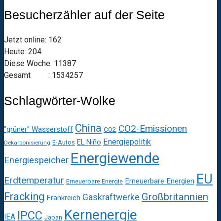
Besucherzähler auf der Seite
Jetzt online: 162
Heute: 204
Diese Woche: 11387
Gesamt : 1534257
Schlagwörter-Wolke
China
CO2-Emissionen
"grüner" Wasserstoff
CO2
Energiepolitik
EL Niño
E-Autos
Dekarbonisierung
Energiewende
Energiespeicher
EU
Erdtemperatur
Erneuerbare Energien
Erneuerbare Energie
Fracking
Großbritannien
Gaskraftwerke
Frankreich
Kernenergie
IPCC
IEA
Japan