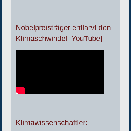
Nobelpreisträger entlarvt den
Klimaschwindel [YouTube]
Klimawissenschaftler: