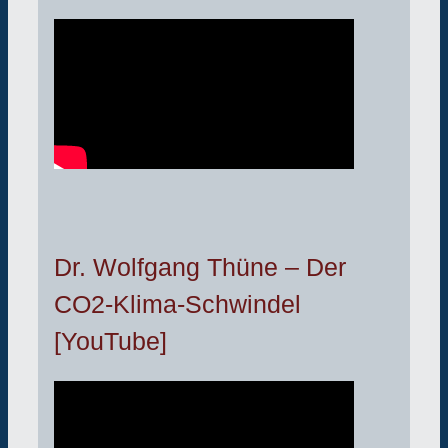
Dr. Wolfgang Thüne – Der
CO2-Klima-Schwindel
[YouTube]