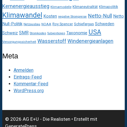
Kernenergieausstieg
Klimaneutralität
Klimapolitik
Klimamodelle
Klimawandel
Netto-Null
Kosten
Netto
negative Strompreise
Null-Politik
Schweden
Roy Spencer
Schiefergas
NOAA
Netzausbau
USA
SMR
Taxonomie
Schweiz
Stromkosten
Subventionen
Wasserstoff
Windenergieanlagen
Versorgungssicherheit
Meta
Anmelden
Eintrags-Feed
Kommentar-Feed
WordPress.org
© 2026 AG E+U - Die Realisten
• Erstellt mit
GeneratePress