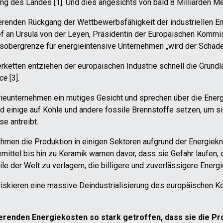
rung des Landes [1]. Und dies angesichts von bald 8 Milliarden 
erenden Rückgang der Wettbewerbsfähigkeit der industriellen En
ef an Ursula von der Leyen, Präsidentin der Europäischen Kommi
bergrenze für energieintensive Unternehmen „wird der Schaden 
rketten entziehen der europäischen Industrie schnell die Grundl
ice
[3].
trieunternehmen ein mutiges Gesicht und sprechen über die Ene
 einige auf Kohle und andere fossile Brennstoffe setzen, um si
se antreibt.
ehmen die Produktion in einigen Sektoren aufgrund der Energiekn
ittel bis hin zu Keramik warnen davor, dass sie Gefahr laufen, 
ile der Welt zu verlagern, die billigere und zuverlässigere Energ
 riskieren eine massive Deindustrialisierung des europäischen Ko
renden Energiekosten so stark getroffen, dass sie die Pro