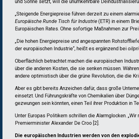
und Sonne setzt, will die unumkehrbare Deindustrialisie
„Steigende Energiepreise führen derzeit zu einem alarmi
Europäische Runde Tisch für Industrie
(ETR) in einem Bri
Europäischen Rates. Ohne sofortige Maßnahmen zur Preiso
„Die hohen Energiepreise und angespannten Rohstoffliefe
der europäischen Industrie“, heißt es ergänzend bei
oilpr
Oberflächlich betrachtet machen die europäischen Indus
über die anderen Kosten, die sie senken müssen. Während
andere optimistisch über die grüne Revolution, die die Kri
Aber es gibt bereits Anzeichen dafür, dass große Untern
einsetzt. Und Führungskräfte von Chemikalien über Düngem
gezwungen sein könnten, einen Teil ihrer Produktion in Te
Unter Europas Politikern schrillen die Alarmglocken. „Wir
Premierminister Alexander De Croo [2].
Die europäischen Industrien werden von den explodie