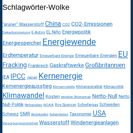
Schlagwörter-Wolke
China
CO2-Emissionen
"grüner" Wasserstoff
CO2
Energiepolitik
EL Niño
E-Autos
Dekarbonisierung
Energiewende
Energiespeicher
EU
Erdtemperatur
Erneuerbare Energien
Erneuerbare Energie
Fracking
Großbritannien
Gaskraftwerke
Frankreich
Kernenergie
IPCC
IEA
Japan
Kernenergieausstieg
Klimaneutralität
Klimapolitik
Klimamodelle
Klimawandel
Netto-Null
Kosten
Netto
negative Strompreise
Null-Politik
Schweden
Roy Spencer
Schiefergas
NOAA
Netzausbau
USA
SMR
Taxonomie
Schweiz
Stromkosten
Subventionen
Wasserstoff
Windenergieanlagen
Versorgungssicherheit