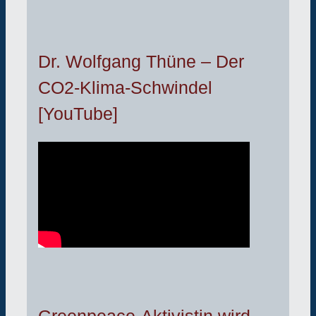
Dr. Wolfgang Thüne – Der
CO2-Klima-Schwindel
[YouTube]