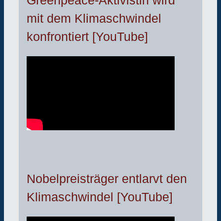
Greenpeace-Aktivistin wird
mit dem Klimaschwindel
konfrontiert [YouTube]
Nobelpreisträger entlarvt den
Klimaschwindel [YouTube]