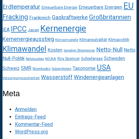
EU
Erdtemperatur
Erneuerbare Energien
Erneuerbare Energie
Fracking
Großbritannien
Gaskraftwerke
Frankreich
Kernenergie
IPCC
IEA
Japan
Kernenergieausstieg
Klimaneutralität
Klimapolitik
Klimamodelle
Klimawandel
Netto-Null
Kosten
Netto
negative Strompreise
Null-Politik
Schweden
Roy Spencer
Schiefergas
NOAA
Netzausbau
USA
SMR
Taxonomie
Schweiz
Stromkosten
Subventionen
Wasserstoff
Windenergieanlagen
Versorgungssicherheit
Meta
Anmelden
Eintrags-Feed
Kommentar-Feed
WordPress.org