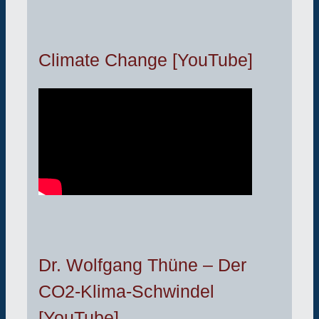
Climate Change [YouTube]
Dr. Wolfgang Thüne – Der
CO2-Klima-Schwindel
[YouTube]