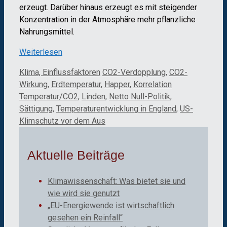
erzeugt. Darüber hinaus erzeugt es mit steigender
Konzentration in der Atmosphäre mehr pflanzliche
Nahrungsmittel.
Weiterlesen
Kategorien
Schlagwörter
Klima, Einflussfaktoren
CO2-Verdopplung
,
CO2-
Wirkung
,
Erdtemperatur
,
Happer
,
Korrelation
Temperatur/CO2
,
Linden
,
Netto Null-Politik
,
Sättigung
,
Temperaturentwicklung in England
,
US-
Klimschutz vor dem Aus
Aktuelle Beiträge
Klimawissenschaft: Was bietet sie und
wie wird sie genutzt
„EU-Energiewende ist wirtschaftlich
gesehen ein Reinfall“