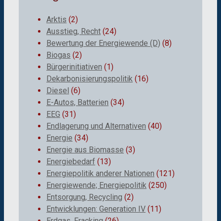
Arktis
(2)
Ausstieg, Recht
(24)
Bewertung der Energiewende (D)
(8)
Biogas
(2)
Bürgerinitiativen
(1)
Dekarbonisierungspolitik
(16)
Diesel
(6)
E-Autos, Batterien
(34)
EEG
(31)
Endlagerung und Alternativen
(40)
Energie
(34)
Energie aus Biomasse
(3)
Energiebedarf
(13)
Energiepolitik anderer Nationen
(121)
Energiewende; Energiepolitik
(250)
Entsorgung, Recycling
(2)
Entwicklungen: Generation IV
(11)
Erdgas, Fracking
(26)