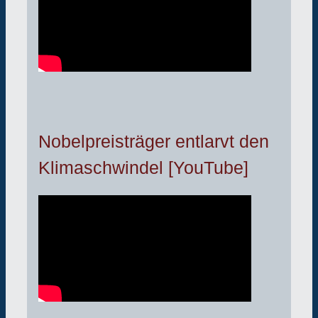
Nobelpreisträger entlarvt den
Klimaschwindel [YouTube]