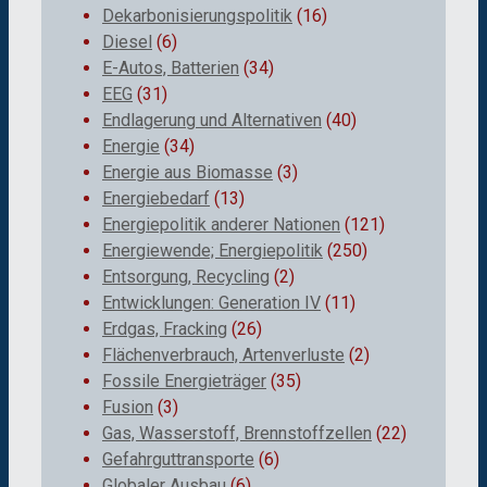
Dekarbonisierungspolitik
(16)
Diesel
(6)
E-Autos, Batterien
(34)
EEG
(31)
Endlagerung und Alternativen
(40)
Energie
(34)
Energie aus Biomasse
(3)
Energiebedarf
(13)
Energiepolitik anderer Nationen
(121)
Energiewende; Energiepolitik
(250)
Entsorgung, Recycling
(2)
Entwicklungen: Generation IV
(11)
Erdgas, Fracking
(26)
Flächenverbrauch, Artenverluste
(2)
Fossile Energieträger
(35)
Fusion
(3)
Gas, Wasserstoff, Brennstoffzellen
(22)
Gefahrguttransporte
(6)
Globaler Ausbau
(6)