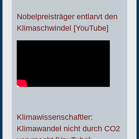
Nobelpreisträger entlarvt den
Klimaschwindel [YouTube]
Klimawissenschaftler:
Klimawandel nicht durch CO2