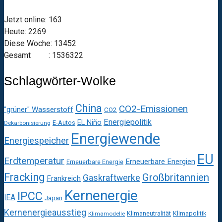
Jetzt online: 163
Heute: 2269
Diese Woche: 13452
Gesamt : 1536322
Schlagwörter-Wolke
China
CO2-Emissionen
"grüner" Wasserstoff
CO2
Energiepolitik
EL Niño
E-Autos
Dekarbonisierung
Energiewende
Energiespeicher
EU
Erdtemperatur
Erneuerbare Energien
Erneuerbare Energie
Fracking
Großbritannien
Gaskraftwerke
Frankreich
Kernenergie
IPCC
IEA
Japan
Kernenergieausstieg
Klimaneutralität
Klimapolitik
Klimamodelle