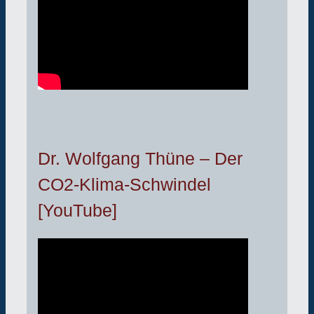
Dr. Wolfgang Thüne – Der
CO2-Klima-Schwindel
[YouTube]