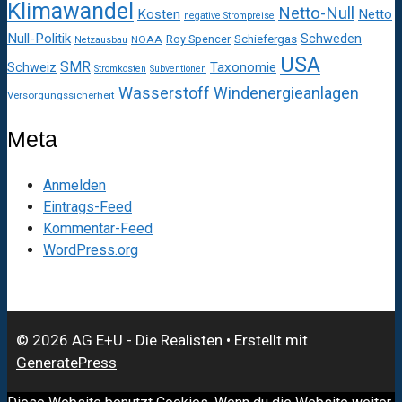
Klimawandel
Netto-Null
Kosten
Netto
negative Strompreise
Null-Politik
Schweden
Roy Spencer
Schiefergas
NOAA
Netzausbau
USA
SMR
Taxonomie
Schweiz
Stromkosten
Subventionen
Wasserstoff
Windenergieanlagen
Versorgungssicherheit
Meta
Anmelden
Eintrags-Feed
Kommentar-Feed
WordPress.org
© 2026 AG E+U - Die Realisten
• Erstellt mit
GeneratePress