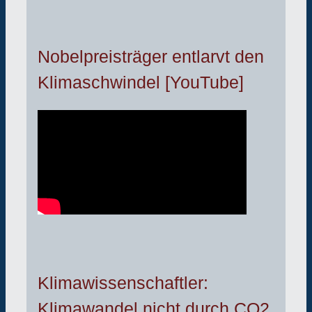
Nobelpreisträger entlarvt den
Klimaschwindel [YouTube]
Klimawissenschaftler:
Klimawandel nicht durch CO2