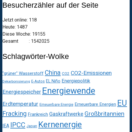
Besucherzähler auf der Seite
Jetzt online: 118
Heute: 1487
Diese Woche: 19155
Gesamt : 1542025
Schlagwörter-Wolke
China
CO2-Emissionen
"grüner" Wasserstoff
CO2
Energiepolitik
EL Niño
E-Autos
Dekarbonisierung
Energiewende
Energiespeicher
EU
Erdtemperatur
Erneuerbare Energien
Erneuerbare Energie
Fracking
Großbritannien
Gaskraftwerke
Frankreich
Kernenergie
IPCC
IEA
Japan