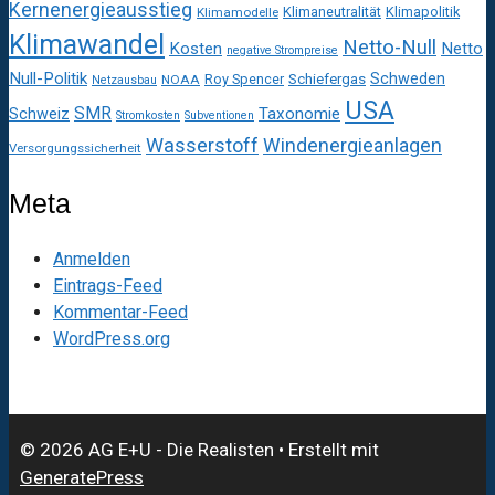
Kernenergieausstieg
Klimaneutralität
Klimapolitik
Klimamodelle
Klimawandel
Netto-Null
Kosten
Netto
negative Strompreise
Null-Politik
Schweden
Roy Spencer
Schiefergas
NOAA
Netzausbau
USA
SMR
Taxonomie
Schweiz
Stromkosten
Subventionen
Wasserstoff
Windenergieanlagen
Versorgungssicherheit
Meta
Anmelden
Eintrags-Feed
Kommentar-Feed
WordPress.org
© 2026 AG E+U - Die Realisten
• Erstellt mit
GeneratePress