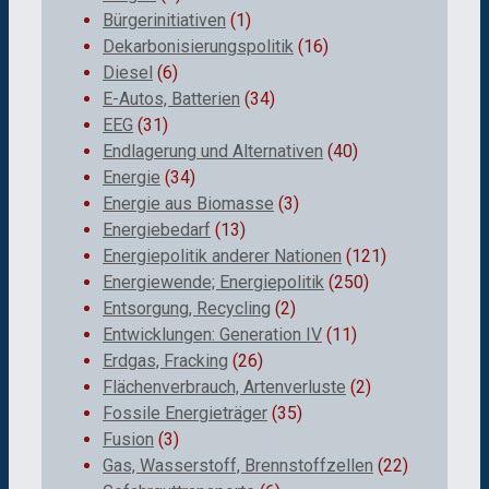
Bürgerinitiativen
(1)
Dekarbonisierungspolitik
(16)
Diesel
(6)
E-Autos, Batterien
(34)
EEG
(31)
Endlagerung und Alternativen
(40)
Energie
(34)
Energie aus Biomasse
(3)
Energiebedarf
(13)
Energiepolitik anderer Nationen
(121)
Energiewende; Energiepolitik
(250)
Entsorgung, Recycling
(2)
Entwicklungen: Generation IV
(11)
Erdgas, Fracking
(26)
Flächenverbrauch, Artenverluste
(2)
Fossile Energieträger
(35)
Fusion
(3)
Gas, Wasserstoff, Brennstoffzellen
(22)