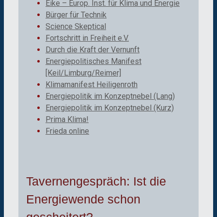
Eike – Europ. Inst. für Klima und Energie
Bürger für Technik
Science Skeptical
Fortschritt in Freiheit e.V.
Durch die Kraft der Vernunft
Energiepolitisches Manifest
[Keil/Limburg/Reimer]
Klimamanifest Heiligenroth
Energiepolitik im Konzeptnebel (Lang)
Energiepolitik im Konzeptnebel (Kurz)
Prima Klima!
Frieda online
Tavernengespräch: Ist die
Energiewende schon