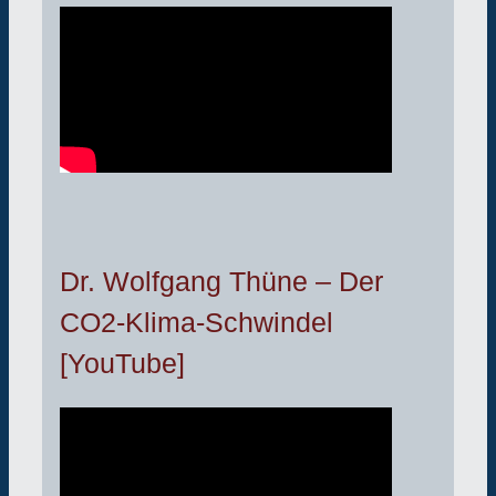
Dr. Wolfgang Thüne – Der
CO2-Klima-Schwindel
[YouTube]