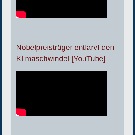
Nobelpreisträger entlarvt den
Klimaschwindel [YouTube]