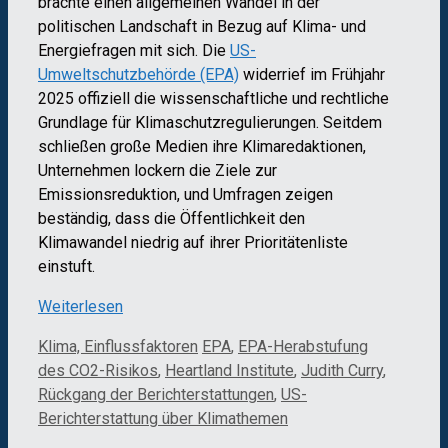
brachte einen allgemeinen Wandel in der
politischen Landschaft in Bezug auf Klima- und
Energiefragen mit sich. Die
US-
Umweltschutzbehörde (EPA)
widerrief im Frühjahr
2025 offiziell die wissenschaftliche und rechtliche
Grundlage für Klimaschutzregulierungen. Seitdem
schließen große Medien ihre Klimaredaktionen,
Unternehmen lockern die Ziele zur
Emissionsreduktion, und Umfragen zeigen
beständig, dass die Öffentlichkeit den
Klimawandel niedrig auf ihrer Prioritätenliste
einstuft.
Weiterlesen
Kategorien
Schlagwörter
Klima, Einflussfaktoren
EPA
,
EPA-Herabstufung
des CO2-Risikos
,
Heartland Institute
,
Judith Curry
,
Rückgang der Berichterstattungen
,
US-
Berichterstattung über Klimathemen