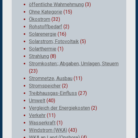
öffentliche Wahrnehmung
(3)
Ohne Kategorie
(15)
Ökostrom
(32)
Rohstoffbedarf
(2)
Solarenergie
(16)
Solarstrom; Fotovoltaik
(5)
Solarthermie
(1)
Strahlung
(8)
Stromkosten:; Abgaben, Umlagen, Steuern
(23)
Stromnetze, Ausbau
(11)
Stromspeicher
(2)
Treibhausgas-Einfluss
(27)
Umwelt
(40)
Vergleich der Energiekosten
(2)
Verkehr
(11)
Wasserkraft
(1)
Windstrom (WKA)
(43)
WKA an Land (Onshore)
(4)