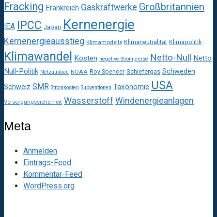
Fracking
Großbritannien
Gaskraftwerke
Frankreich
Kernenergie
IPCC
IEA
Japan
Kernenergieausstieg
Klimaneutralität
Klimapolitik
Klimamodelle
Klimawandel
Netto-Null
Kosten
Netto
negative Strompreise
Null-Politik
Schweden
Roy Spencer
Schiefergas
NOAA
Netzausbau
USA
SMR
Taxonomie
Schweiz
Stromkosten
Subventionen
Wasserstoff
Windenergieanlagen
Versorgungssicherheit
Meta
Anmelden
Eintrags-Feed
Kommentar-Feed
WordPress.org