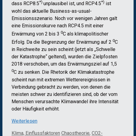
*)
*)
dass RCP8.5
unplausibel ist, und RCP4.5
ist
wohl das aktuelle Business-as-usual-
Emissionsszenario. Noch vor wenigen Jahren galt
eine Emissionskurve nach RCP4.5 mit einer
0
Erwärmung von 2 bis 3
C als klimapolitischer
0
Erfolg. Da die Begrenzung der Erwärmung auf 2
C
in Reichweite zu sein scheint (jetzt als „Schwelle
der Katastrophe“ geltend), wurden die Zielpfosten
2018 verschoben, um das Erwärmungsziel auf 1,5
0
C zu senken. Die Rhetorik der Klimakatastrophe
scheint nun mit extremen Wetterereignissen in
Verbindung gebracht zu werden, von denen die
meisten schwer zu identifizieren sind, ob der vom
Menschen verursachte Klimawandel ihre Intensität
oder Häufigkeit erhöht.
Weiterlesen
Kategorien
Schlagwörter
Klima, Einflussfaktoren
Chaostheorie
,
CO2-