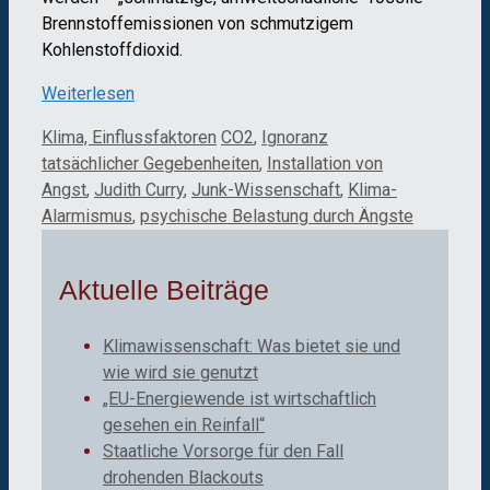
Brennstoffemissionen von schmutzigem
Kohlenstoffdioxid.
Weiterlesen
Kategorien
Schlagwörter
Klima, Einflussfaktoren
CO2
,
Ignoranz
tatsächlicher Gegebenheiten
,
Installation von
Angst
,
Judith Curry
,
Junk-Wissenschaft
,
Klima-
Alarmismus
,
psychische Belastung durch Ängste
Aktuelle Beiträge
Klimawissenschaft: Was bietet sie und
wie wird sie genutzt
„EU-Energiewende ist wirtschaftlich
gesehen ein Reinfall“
Staatliche Vorsorge für den Fall
drohenden Blackouts