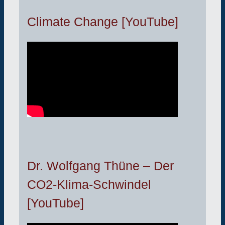
Climate Change [YouTube]
Dr. Wolfgang Thüne – Der
CO2-Klima-Schwindel
[YouTube]