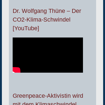
Dr. Wolfgang Thüne – Der
CO2-Klima-Schwindel
[YouTube]
Greenpeace-Aktivistin wird
mit dem Klimaschwindel