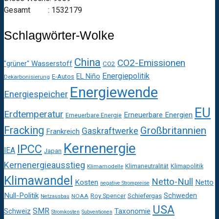
Gesamt : 1532179
Schlagwörter-Wolke
China
CO2-Emissionen
"grüner" Wasserstoff
CO2
Energiepolitik
EL Niño
E-Autos
Dekarbonisierung
Energiewende
Energiespeicher
EU
Erdtemperatur
Erneuerbare Energien
Erneuerbare Energie
Fracking
Großbritannien
Gaskraftwerke
Frankreich
Kernenergie
IPCC
IEA
Japan
Kernenergieausstieg
Klimaneutralität
Klimapolitik
Klimamodelle
Klimawandel
Netto-Null
Kosten
Netto
negative Strompreise
Null-Politik
Schweden
Roy Spencer
Schiefergas
NOAA
Netzausbau
USA
SMR
Taxonomie
Schweiz
Stromkosten
Subventionen