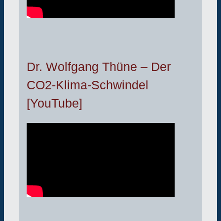
Dr. Wolfgang Thüne – Der
CO2-Klima-Schwindel
[YouTube]