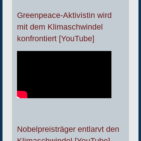
Greenpeace-Aktivistin wird
mit dem Klimaschwindel
konfrontiert [YouTube]
Nobelpreisträger entlarvt den
Klimaschwindel [YouTube]