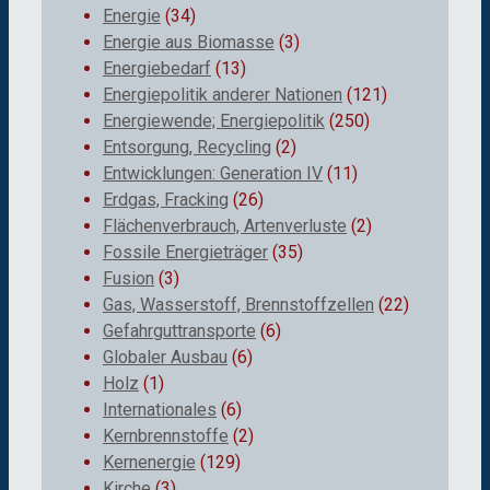
Energie
(34)
Energie aus Biomasse
(3)
Energiebedarf
(13)
Energiepolitik anderer Nationen
(121)
Energiewende; Energiepolitik
(250)
Entsorgung, Recycling
(2)
Entwicklungen: Generation IV
(11)
Erdgas, Fracking
(26)
Flächenverbrauch, Artenverluste
(2)
Fossile Energieträger
(35)
Fusion
(3)
Gas, Wasserstoff, Brennstoffzellen
(22)
Gefahrguttransporte
(6)
Globaler Ausbau
(6)
Holz
(1)
Internationales
(6)
Kernbrennstoffe
(2)
Kernenergie
(129)
Kirche
(3)