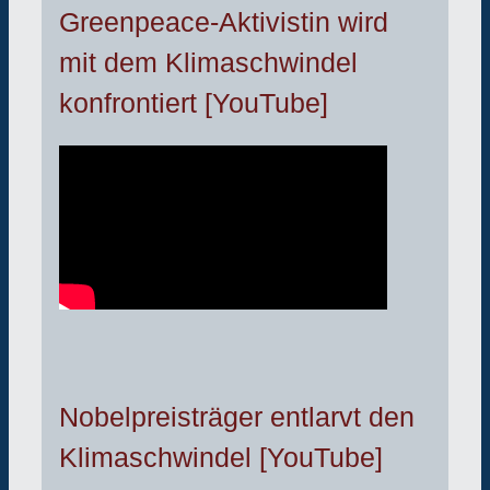
Greenpeace-Aktivistin wird
mit dem Klimaschwindel
konfrontiert [YouTube]
Nobelpreisträger entlarvt den
Klimaschwindel [YouTube]