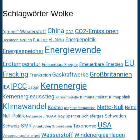
Schlagwörter-Wolke
China
CO2-Emissionen
"grüner" Wasserstoff
CO2
Energiepolitik
EL Niño
E-Autos
Dekarbonisierung
Energiewende
Energiespeicher
EU
Erdtemperatur
Erneuerbare Energien
Erneuerbare Energie
Fracking
Großbritannien
Gaskraftwerke
Frankreich
Kernenergie
IPCC
IEA
Japan
Kernenergieausstieg
Klimaneutralität
Klimapolitik
Klimamodelle
Klimawandel
Netto-Null
Kosten
Netto
negative Strompreise
Null-Politik
Schweden
Roy Spencer
Schiefergas
NOAA
Netzausbau
USA
SMR
Taxonomie
Schweiz
Stromkosten
Subventionen
Wasserstoff
Windenergieanlagen
Versorgungssicherheit