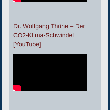
Dr. Wolfgang Thüne – Der
CO2-Klima-Schwindel
[YouTube]