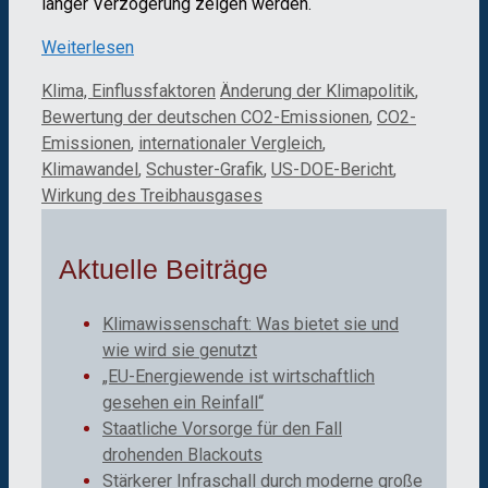
langer Verzögerung zeigen werden.
Weiterlesen
Kategorien
Schlagwörter
Klima, Einflussfaktoren
Änderung der Klimapolitik
,
Bewertung der deutschen CO2-Emissionen
,
CO2-
Emissionen
,
internationaler Vergleich
,
Klimawandel
,
Schuster-Grafik
,
US-DOE-Bericht
,
Wirkung des Treibhausgases
Aktuelle Beiträge
Klimawissenschaft: Was bietet sie und
wie wird sie genutzt
„EU-Energiewende ist wirtschaftlich
gesehen ein Reinfall“
Staatliche Vorsorge für den Fall
drohenden Blackouts
Stärkerer Infraschall durch moderne große