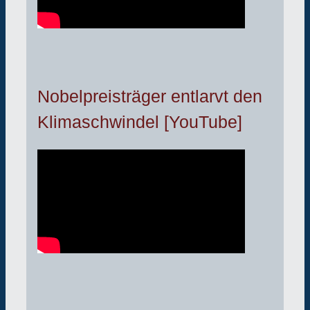
Nobelpreisträger entlarvt den
Klimaschwindel [YouTube]