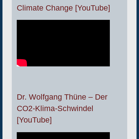
Climate Change [YouTube]
Dr. Wolfgang Thüne – Der
CO2-Klima-Schwindel
[YouTube]