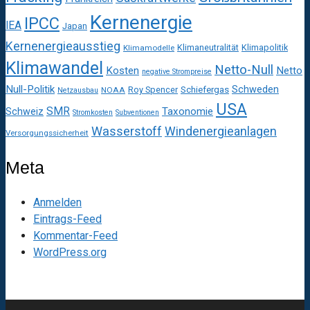
Kernenergie
IPCC
IEA
Japan
Kernenergieausstieg
Klimaneutralität
Klimapolitik
Klimamodelle
Klimawandel
Netto-Null
Kosten
Netto
negative Strompreise
Null-Politik
Schweden
Roy Spencer
Schiefergas
NOAA
Netzausbau
USA
SMR
Taxonomie
Schweiz
Stromkosten
Subventionen
Wasserstoff
Windenergieanlagen
Versorgungssicherheit
Meta
Anmelden
Eintrags-Feed
Kommentar-Feed
WordPress.org