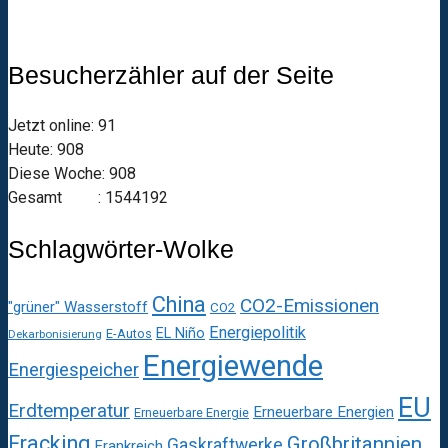
Besucherzähler auf der Seite
Jetzt online: 91
Heute: 908
Diese Woche: 908
Gesamt : 1544192
Schlagwörter-Wolke
China
CO2-Emissionen
"grüner" Wasserstoff
CO2
Energiepolitik
EL Niño
E-Autos
Dekarbonisierung
Energiewende
Energiespeicher
EU
Erdtemperatur
Erneuerbare Energien
Erneuerbare Energie
Fracking
Großbritannien
Gaskraftwerke
Frankreich