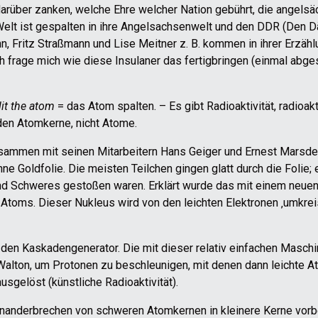
arüber zanken, welche Ehre welcher Nation gebührt, die angelsäc
 Welt ist gespalten in ihre Angelsachsenwelt und den DDR (Den D
, Fritz Straßmann und Lise Meitner z. B. kommen in ihrer Erzählun
ich frage mich wie diese Insulaner das fertigbringen (einmal ab
lit the atom
= das Atom spalten. – Es gibt Radioaktivität, radioak
den Atomkerne, nicht Atome.
(zusammen mit seinen Mitarbeitern Hans Geiger und Ernest Marsde
e Goldfolie. Die meisten Teilchen gingen glatt durch die Folie; e
und Schweres gestoßen waren. Erklärt
wurde das mit einem neuen 
 Atoms. Dieser Nukleus wird von den leichten Elektronen ‚umkrei
 den Kaskadengenerator. Die mit dieser relativ einfachen Masch
 Walton, um Protonen zu beschleunigen, mit denen dann leichte 
sgelöst (künstliche Radioaktivität).
inanderbrechen von schweren Atomkernen in kleinere Kerne vorb