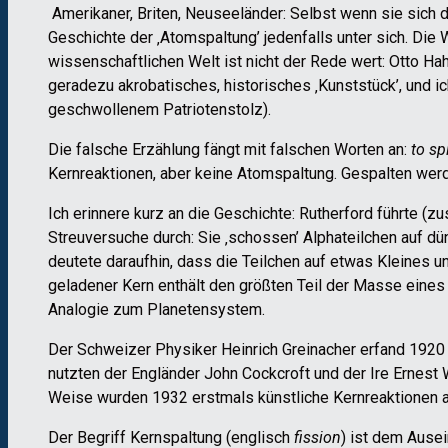
Amerikaner, Briten, Neuseeländer: Selbst wenn sie sich d
Geschichte der ‚Atomspaltung’ jedenfalls unter sich. Die
wissenschaftlichen Welt ist nicht der Rede wert: Otto Hahn
geradezu akrobatisches, historisches ‚Kunststück’, und 
geschwollenem Patriotenstolz).
Die falsche Erzählung fängt mit falschen Worten an:
to sp
Kernreaktionen, aber keine Atomspaltung. Gespalten wer
Ich erinnere kurz an die Geschichte: Rutherford führte 
Streuversuche durch: Sie ‚schossen’ Alphateilchen auf dünn
deutete daraufhin, dass die Teilchen auf etwas Kleines 
geladener Kern enthält den größten Teil der Masse eines
Analogie zum Planetensystem.
Der Schweizer Physiker Heinrich Greinacher erfand 1920
nutzten der Engländer John Cockcroft und der Ire Ernest
Weise wurden 1932 erstmals künstliche Kernreaktionen au
Der Begriff Kernspaltung (englisch
fission
) ist dem Ause