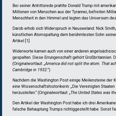
Bei seiner Antrittsrede prahlte Donald Trump mit amerika
Millionen von Menschen aus der Tyrannei, befreiten Milli
Menschheit in den Himmel und legten das Universum de
Darob erhob sich Widerspruch in Neuseeland: Nick Smith, 
künstlichen Atomspaltung dem berühmtesten Sohn seiner S
Artikel [1].
Widerworte kamen auch von einer anderen angelsächsisch
gespalten. Diese Errungenschaft gehört Großbritannien. 
(Originalwortlaut: „
America did not split the atom. That a
Cambridge in 1932
.”)
Nachdem die Washington Post einige Meilensteine der Ker
eine Wissenschaftshistorikerin: „Die Vereinigten Staate
herzustellen.“ (Originalwortlaut: „
The United States was the
Den Artikel der Washington Post habe ich drei Amerikane
falsche Behauptung Trumps richtiggestellt habe. Sonst f