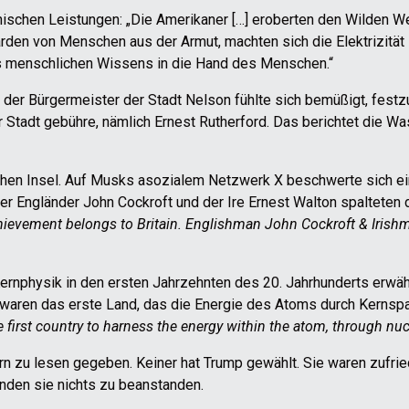
nischen Leistungen: „Die Amerikaner […] eroberten den Wilden We
arden von Menschen aus der Armut, machten sich die Elektrizität
s menschlichen Wissens in die Hand des Menschen.“
der Bürgermeister der Stadt Nelson fühlte sich bemüßigt, festzu
tadt gebühre, nämlich Ernest Rutherford. Das berichtet die Wa
en Insel. Auf Musks asozialem Netzwerk X beschwerte sich ein 
Der Engländer John Cockroft und der Ire Ernest Walton spalteten
chievement belongs to Britain. Englishman John Cockroft & Irishm
nphysik in den ersten Jahrzehnten des 20. Jahrhunderts erwähnt
n waren das erste Land, das die Energie des Atoms durch Kerns
 first country to harness the energy within the atom, through nuc
rn zu lesen gegeben. Keiner hat Trump gewählt. Sie waren zufrie
anden sie nichts zu beanstanden.