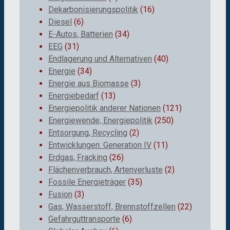
Dekarbonisierungspolitik
(16)
Diesel
(6)
E-Autos, Batterien
(34)
EEG
(31)
Endlagerung und Alternativen
(40)
Energie
(34)
Energie aus Biomasse
(3)
Energiebedarf
(13)
Energiepolitik anderer Nationen
(121)
Energiewende; Energiepolitik
(250)
Entsorgung, Recycling
(2)
Entwicklungen: Generation IV
(11)
Erdgas, Fracking
(26)
Flächenverbrauch, Artenverluste
(2)
Fossile Energieträger
(35)
Fusion
(3)
Gas, Wasserstoff, Brennstoffzellen
(22)
Gefahrguttransporte
(6)