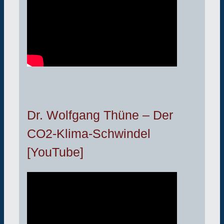
Dr. Wolfgang Thüne – Der
CO2-Klima-Schwindel
[YouTube]