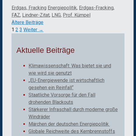
Kategorien
Schlagwörter
Erdgas, Fracking
Energiepolitik
,
Erdgas-Fracking
,
FAZ
,
Lindner-Zitat
,
LNG
,
Prof. Kümpel
Ältere Beiträge
Seite
Seite
Seite
1
2
3
Weiter
→
Aktuelle Beiträge
Klimawissenschaft: Was bietet sie und
wie wird sie genutzt
„EU-Energiewende ist wirtschaftlich
gesehen ein Reinfall“
Staatliche Vorsorge für den Fall
drohenden Blackouts
Stärkerer Infraschall durch moderne große
Windräder
Märchen der deutschen Energiepolitik
Globale Reichweite des Kernbrennstoffs