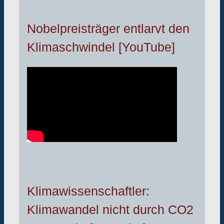
Nobelpreisträger entlarvt den
Klimaschwindel [YouTube]
Klimawissenschaftler:
Klimawandel nicht durch CO2