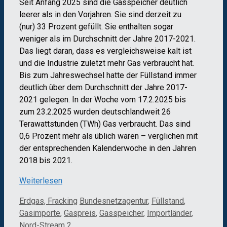
Seit Anfang 2025 sind die Gasspeicher deutlich
leerer als in den Vorjahren. Sie sind derzeit zu
(nur) 33 Prozent gefüllt. Sie enthalten sogar
weniger als im Durchschnitt der Jahre 2017-2021.
Das liegt daran, dass es vergleichsweise kalt ist
und die Industrie zuletzt mehr Gas verbraucht hat.
Bis zum Jahreswechsel hatte der Füllstand immer
deutlich über dem Durchschnitt der Jahre 2017-
2021 gelegen. In der Woche vom 17.2.2025 bis
zum 23.2.2025 wurden deutschlandweit 26
Terawattstunden (TWh) Gas verbraucht. Das sind
0,6 Prozent mehr als üblich waren – verglichen mit
der entsprechenden Kalenderwoche in den Jahren
2018 bis 2021.
Weiterlesen
Kategorien
Schlagwörter
Erdgas, Fracking
Bundesnetzagentur
,
Füllstand
,
Gasimporte
,
Gaspreis
,
Gasspeicher
,
Importländer
,
Nord-Stream 2