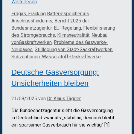
Weiterlesen
Kategorien
Schlagwörter
Erdgas, Fracking
Batteriespeicher als
Anschlusshindernis
,
Bericht 2025 der
Bundesnetzagentur
,
EU-Regelung
,
Flexibilisierung
des Stromgebrauchs
,
Klimaneutralität
,
Neubau
vonGaskraftwerken
,
Probleme des Gaswerke-
Neubaues
,
Stilllegung von Stadt-Gaskraftwerken
,
Subventionen
,
Wasserstoff-Gaskraftwerke
Deutsche Gasversorgung:
Unsicherheiten bleiben
21/08/2025
von
Dr. Klaus Tägder
Die Bundesnetzagentur sieht die Gasversorgung
in Deutschland zwar als „stabil an, dennoch bleibt
ein sparsamer Gasverbrauch für sie wichtig“ [1]: