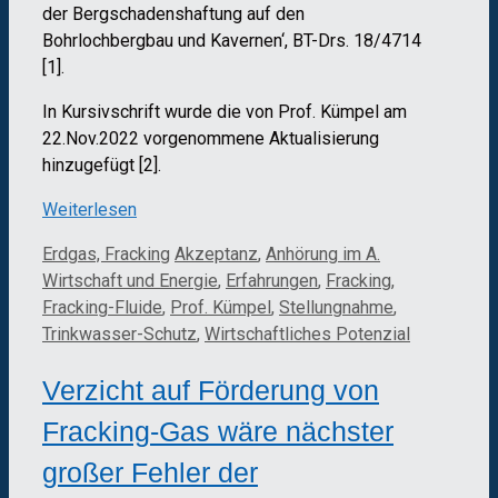
der Bergschadenshaftung auf den
Bohrlochbergbau und Kavernen‘, BT-Drs. 18/4714
[1].
In Kursivschrift wurde die von Prof. Kümpel am
22.Nov.2022 vorgenommene Aktualisierung
hinzugefügt [2].
Weiterlesen
Kategorien
Schlagwörter
Erdgas, Fracking
Akzeptanz
,
Anhörung im A.
Wirtschaft und Energie
,
Erfahrungen
,
Fracking
,
Fracking-Fluide
,
Prof. Kümpel
,
Stellungnahme
,
Trinkwasser-Schutz
,
Wirtschaftliches Potenzial
Verzicht auf Förderung von
Fracking-Gas wäre nächster
großer Fehler der