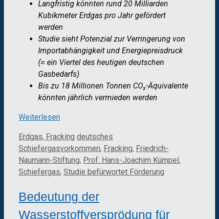
Langfristig könnten rund 20 Milliarden
Kubikmeter Erdgas pro Jahr gefördert
werden
Studie sieht Potenzial zur Verringerung von
Importabhängigkeit und Energiepreisdruck
(≈ ein Viertel des heutigen deutschen
Gasbedarfs)
Bis zu 18 Millionen Tonnen CO₂-Äquivalente
könnten jährlich vermieden werden
Weiterlesen
Kategorien
Schlagwörter
Erdgas, Fracking
deutsches
Schiefergasvorkommen
,
Fracking
,
Friedrich-
Naumann-Stiftung
,
Prof. Hans-Joachim Kümpel
,
Schiefergas
,
Studie befürwortet Förderung
Bedeutung der
Wasserstoffversprödung für