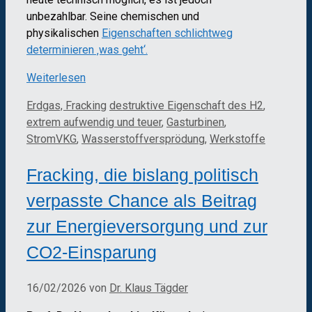
unbezahlbar. Seine chemischen und
physikalischen
Eigenschaften schlichtweg
determinieren ‚was geht‘.
Weiterlesen
Kategorien
Schlagwörter
Erdgas, Fracking
destruktive Eigenschaft des H2
,
extrem aufwendig und teuer
,
Gasturbinen
,
StromVKG
,
Wasserstoffversprödung
,
Werkstoffe
Fracking, die bislang politisch
verpasste Chance als Beitrag
zur Energieversorgung und zur
CO2-Einsparung
16/02/2026
von
Dr. Klaus Tägder