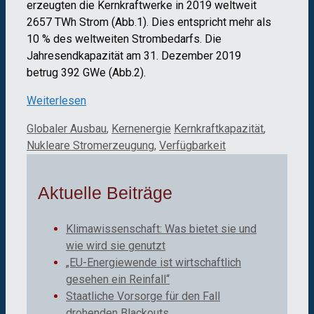
erzeugten die Kernkraftwerke in 2019 weltweit
2657 TWh Strom (Abb.1). Dies entspricht mehr als
10 % des weltweiten Strombedarfs. Die
Jahresendkapazität am 31. Dezember 2019
betrug 392 GWe (Abb.2).
Weiterlesen
Kategorien
Schlagwörter
Globaler Ausbau
,
Kernenergie
Kernkraftkapazität
,
Nukleare Stromerzeugung
,
Verfügbarkeit
Aktuelle Beiträge
Klimawissenschaft: Was bietet sie und
wie wird sie genutzt
„EU-Energiewende ist wirtschaftlich
gesehen ein Reinfall“
Staatliche Vorsorge für den Fall
drohenden Blackouts