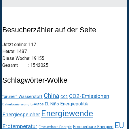
Besucherzähler auf der Seite
Jetzt online: 117
Heute: 1487
Diese Woche: 19155
Gesamt : 1542025
Schlagwörter-Wolke
China
CO2-Emissionen
"grüner" Wasserstoff
CO2
Energiepolitik
EL Niño
E-Autos
Dekarbonisierung
Energiewende
Energiespeicher
EU
Erdtemperatur
Erneuerbare Energien
Erneuerbare Energie