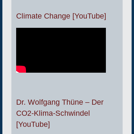
Climate Change [YouTube]
Dr. Wolfgang Thüne – Der
CO2-Klima-Schwindel
[YouTube]