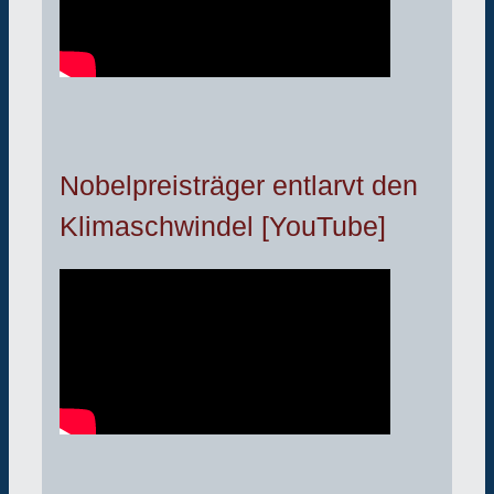
Nobelpreisträger entlarvt den
Klimaschwindel [YouTube]