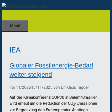
Zum
Inhalt
springen
Menü
IEA
Globaler Fossilenergie-Bedarf
weiter steigend
16/11/2025
15/11/2025
von
Dr. Klaus Tägder
Auf der Klimakonferenz COP30 in Belém/Brasilien
wird erneut um die Reduktion der CO
-Emissionen
2
zur Begrenzung des Erdtemperatur-Anstiegs