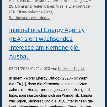
Kategorien
Schlagwörter
Klima, Einflussfaktoren
Anti-Grün-Stimmung
,
COP
28
,
Dominanz realer Krisen
,
fossile Energieträger
,
IEA
,
Klimakonferenz 2023
,
Wettbewerbserfordernis
International Energy Agency
(IEA) sieht wachsendes
Interesse am Kernenergie-
Ausbau
02/11/2023
01/11/2023
von
Dr. Klaus Tägder
In ihrem «World Energy Outlook 2023» schreibt
die IEA [1], dass die Kernenergie in den letzten
Jahren mit Herausforderungen zu kämpfen gehabt
habe, aber nun zeichne sich ein Wandel ab. Länder
wie Japan, Südkorea und die USA unterstützen die
Laufzeitverlängerung bestehender Kernreaktoren,