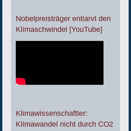
Nobelpreisträger entlarvt den
Klimaschwindel [YouTube]
Klimawissenschaftler:
Klimawandel nicht durch CO2