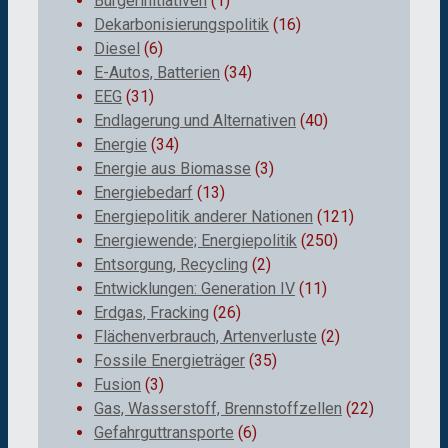
Bürgerinitiativen
(1)
Dekarbonisierungspolitik
(16)
Diesel
(6)
E-Autos, Batterien
(34)
EEG
(31)
Endlagerung und Alternativen
(40)
Energie
(34)
Energie aus Biomasse
(3)
Energiebedarf
(13)
Energiepolitik anderer Nationen
(121)
Energiewende; Energiepolitik
(250)
Entsorgung, Recycling
(2)
Entwicklungen: Generation IV
(11)
Erdgas, Fracking
(26)
Flächenverbrauch, Artenverluste
(2)
Fossile Energieträger
(35)
Fusion
(3)
Gas, Wasserstoff, Brennstoffzellen
(22)
Gefahrguttransporte
(6)