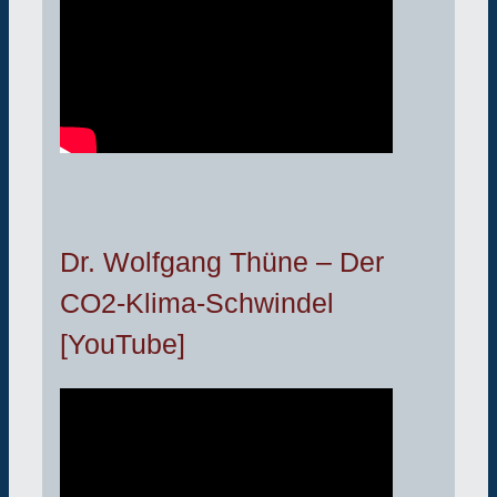
Dr. Wolfgang Thüne – Der
CO2-Klima-Schwindel
[YouTube]