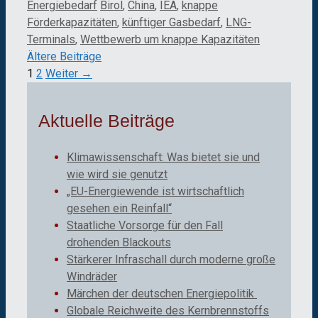
Kategorien
Schlagwörter
Energiebedarf
Birol
,
China
,
IEA
,
knappe
Förderkapazitäten
,
künftiger Gasbedarf
,
LNG-
Terminals
,
Wettbewerb um knappe Kapazitäten
Ältere Beiträge
Seite
Seite
1
2
Weiter
→
Aktuelle Beiträge
Klimawissenschaft: Was bietet sie und
wie wird sie genutzt
„EU-Energiewende ist wirtschaftlich
gesehen ein Reinfall“
Staatliche Vorsorge für den Fall
drohenden Blackouts
Stärkerer Infraschall durch moderne große
Windräder
Märchen der deutschen Energiepolitik
Globale Reichweite des Kernbrennstoffs