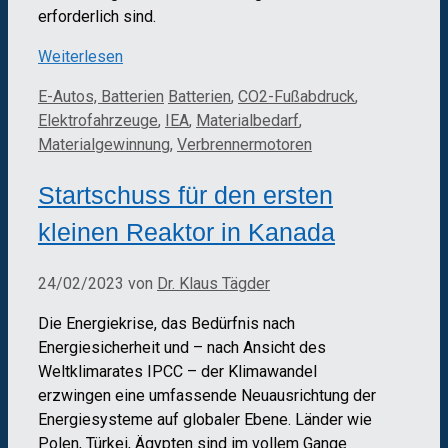
erforderlich sind.
Weiterlesen
Kategorien
Schlagwörter
E-Autos, Batterien
Batterien
,
CO2-Fußabdruck
,
Elektrofahrzeuge
,
IEA
,
Materialbedarf
,
Materialgewinnung
,
Verbrennermotoren
Startschuss für den ersten
kleinen Reaktor in Kanada
24/02/2023
von
Dr. Klaus Tägder
Die Energiekrise, das Bedürfnis nach
Energiesicherheit und – nach Ansicht des
Weltklimarates IPCC – der Klimawandel
erzwingen eine umfassende Neuausrichtung der
Energiesysteme auf globaler Ebene. Länder wie
Polen, Türkei, Ägypten sind im vollem Gange