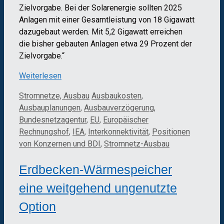
Zielvorgabe. Bei der Solarenergie sollten 2025
Anlagen mit einer Gesamtleistung von 18 Gigawatt
dazugebaut werden. Mit 5,2 Gigawatt erreichen
die bisher gebauten Anlagen etwa 29 Prozent der
Zielvorgabe.“
Weiterlesen
Kategorien
Schlagwörter
Stromnetze, Ausbau
Ausbaukosten
,
Ausbauplanungen
,
Ausbauverzögerung
,
Bundesnetzagentur
,
EU
,
Europäischer
Rechnungshof
,
IEA
,
Interkonnektivität
,
Positionen
von Konzernen und BDI
,
Stromnetz-Ausbau
Erdbecken-Wärmespeicher
eine weitgehend ungenutzte
Option