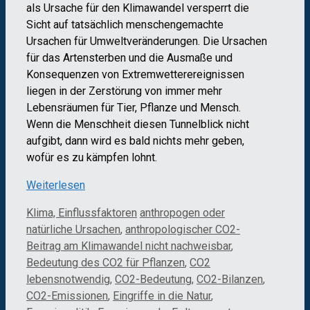
als Ursache für den Klimawandel versperrt die
Sicht auf tatsächlich menschengemachte
Ursachen für Umweltveränderungen. Die Ursachen
für das Artensterben und die Ausmaße und
Konsequenzen von Extremwetterereignissen
liegen in der Zerstörung von immer mehr
Lebensräumen für Tier, Pflanze und Mensch.
Wenn die Menschheit diesen Tunnelblick nicht
aufgibt, dann wird es bald nichts mehr geben,
wofür es zu kämpfen lohnt.
Weiterlesen
Kategorien
Schlagwörter
Klima, Einflussfaktoren
anthropogen oder
natürliche Ursachen
,
anthropologischer CO2-
Beitrag am Klimawandel nicht nachweisbar
,
Bedeutung des CO2 für Pflanzen
,
CO2
lebensnotwendig
,
CO2-Bedeutung
,
CO2-Bilanzen
,
CO2-Emissionen
,
Eingriffe in die Natur
,