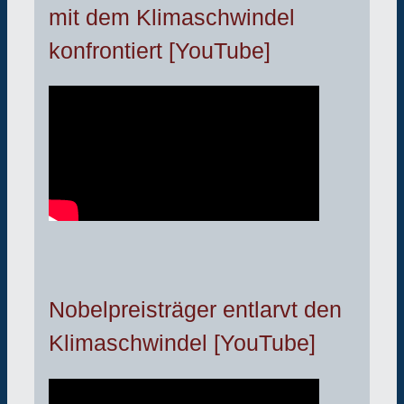
mit dem Klimaschwindel
konfrontiert [YouTube]
Nobelpreisträger entlarvt den
Klimaschwindel [YouTube]