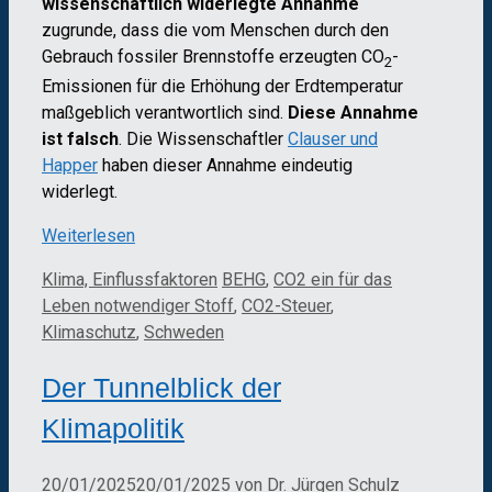
wissenschaftlich widerlegte Annahme
zugrunde, dass die vom Menschen durch den
Gebrauch fossiler Brennstoffe erzeugten CO
-
2
Emissionen für die Erhöhung der Erdtemperatur
maßgeblich verantwortlich sind.
Diese Annahme
ist falsch
. Die Wissenschaftler
Clauser und
Happer
haben dieser Annahme eindeutig
widerlegt.
Weiterlesen
Kategorien
Schlagwörter
Klima, Einflussfaktoren
BEHG
,
CO2 ein für das
Leben notwendiger Stoff
,
CO2-Steuer
,
Klimaschutz
,
Schweden
Der Tunnelblick der
Klimapolitik
20/01/2025
20/01/2025
von
Dr. Jürgen Schulz