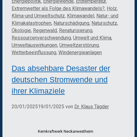
Energiepolitik
,
Energiewende
,
Erdtemperatur
,
Extremwetter als Folge des Klimawandels?
,
Holz
,
Klima-und Umweltschutz
,
Klimawandel
,
Natur- und
Klimakatastrophen
,
Naturschädigung
,
Naturschutz
,
Ökologie
,
Regenwald
,
Renaturisierung
,
Ressourcenverschwendung
,
Umwelt und Klima
,
Umweltauswirkungen
,
Umweltzerstörung
,
Wetterbeeinflussung
,
Windenergieanlagen
Das absehbare Desaster der
deutschen Stromwende und
ihrer Klimaziele
20/01/2025
19/01/2025
von
Dr. Klaus Tägder
Kernkraftwerk Neckarwestheim