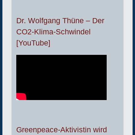
Dr. Wolfgang Thüne – Der
CO2-Klima-Schwindel
[YouTube]
Greenpeace-Aktivistin wird