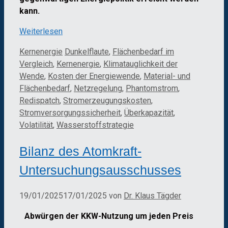
kann.
Weiterlesen
Kategorien
Schlagwörter
Kernenergie
Dunkelflaute
,
Flächenbedarf im
Vergleich
,
Kernenergie
,
Klimatauglichkeit der
Wende
,
Kosten der Energiewende
,
Material- und
Flächenbedarf
,
Netzregelung
,
Phantomstrom
,
Redispatch
,
Stromerzeugungskosten
,
Stromversorgungssicherheit
,
Überkapazität
,
Volatilität
,
Wasserstoffstrategie
Bilanz des Atomkraft-
Untersuchungsausschusses
19/01/2025
17/01/2025
von
Dr. Klaus Tägder
Abwürgen der KKW-Nutzung um jeden Preis