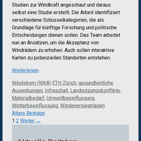
Studien zur Windkraft angeschaut und daraus
selbst eine Studie erstellt. Die Arbeit identifiziert
verschiedene Schüsselkategorien, die als
Grundlage für künftige Forschung und politische
Entscheidungen dienen sollen. Das Team arbeitet
nun an Ansätzen, um die Akzeptanz von
Windrädern zu erhöhen. Auch sollen interaktive
Karten zu potenziellen Standorten entstehen.
Weiterlesen
Kategorien
Schlagwörter
Windstrom (WKA)
ETH Zürich
,
gesundheitliche
Auswirkungen
,
Infraschall
,
Landnutzungskonflikte
,
Materialbedarf
,
Umweltbeeinflussung
,
Wetterbeeinflussung
,
Windenergieanlagen
Ältere Beiträge
Seite
Seite
1
2
Weiter
→