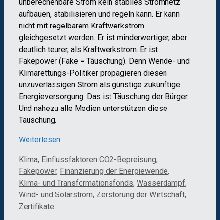
unberechenbare Strom kein stabiles Stromnetz
aufbauen, stabilisieren und regeln kann. Er kann
nicht mit regelbarem Kraftwerkstrom
gleichgesetzt werden. Er ist minderwertiger, aber
deutlich teurer, als Kraftwerkstrom. Er ist
Fakepower (Fake = Täuschung). Denn Wende- und
Klimarettungs-Politiker propagieren diesen
unzuverlässigen Strom als günstige zukünftige
Energieversorgung. Das ist Täuschung der Bürger.
Und nahezu alle Medien unterstützen diese
Täuschung.
Weiterlesen
Kategorien
Schlagwörter
Klima, Einflussfaktoren
CO2-Bepreisung
,
Fakepower
,
Finanzierung der Energiewende
,
Klima- und Transformationsfonds
,
Wasserdampf
,
Wind- und Solarstrom
,
Zerstörung der Wirtschaft
,
Zertifikate