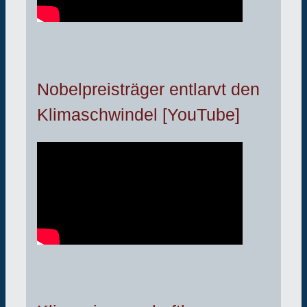
Nobelpreisträger entlarvt den
Klimaschwindel [YouTube]