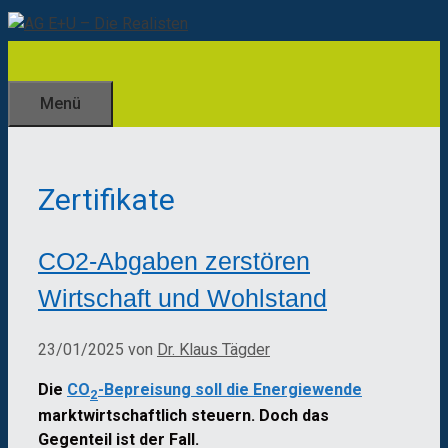
Zum
Inhalt
springen
Menü
Zertifikate
CO2-Abgaben zerstören
Wirtschaft und Wohlstand
23/01/2025
von
Dr. Klaus Tägder
Die
CO
-Bepreisung soll die Energiewende
2
marktwirtschaftlich steuern. Doch das
Gegenteil ist der Fall.