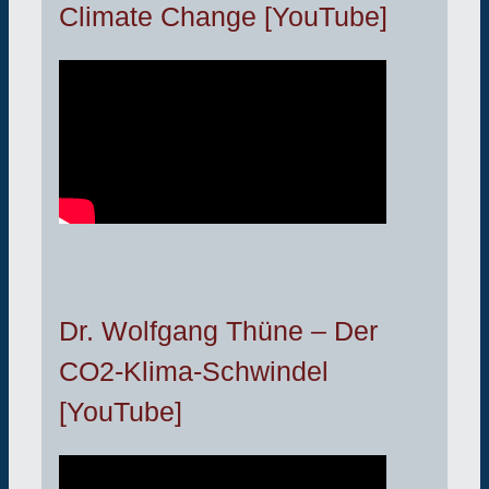
Climate Change [YouTube]
Dr. Wolfgang Thüne – Der
CO2-Klima-Schwindel
[YouTube]