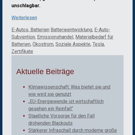
unschlagbar.
Weiterlesen
Kategorien
Schlagwörter
E-Autos, Batterien
Batterieentwicklung
,
E-Auto-
Subvention
,
Emissionshandel
,
Materialbedarf für
Batterien
,
Ökostrom
,
Soziale Aspekte
,
Tesla
,
Zertifikate
Aktuelle Beiträge
Klimawissenschaft: Was bietet sie und
wie wird sie genutzt
„EU-Energiewende ist wirtschaftlich
gesehen ein Reinfall“
Staatliche Vorsorge für den Fall
drohenden Blackouts
Stärkerer Infraschall durch moderne große