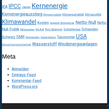
Kernenergie
IPCC
IEA
Japan
Kernenergieausstieg
Klimaneutralität
Klimapolitik
Klimamodelle
Klimawandel
Netto-Null
Kosten
Netto
negative Strompreise
Null-Politik
Schweden
Roy Spencer
Schiefergas
NOAA
Netzausbau
USA
SMR
Taxonomie
Schweiz
Stromkosten
Subventionen
Wasserstoff
Windenergieanlagen
Versorgungssicherheit
Meta
Anmelden
Eintrags-Feed
Kommentar-Feed
WordPress.org