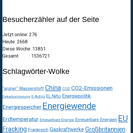
Besucherzähler auf der Seite
Jetzt online: 276
Heute: 2668
Diese Woche: 13851
Gesamt : 1536721
Schlagwörter-Wolke
China
CO2-Emissionen
"grüner" Wasserstoff
CO2
Energiepolitik
EL Niño
E-Autos
Dekarbonisierung
Energiewende
Energiespeicher
EU
Erdtemperatur
Erneuerbare Energien
Erneuerbare Energie
Fracking
Großbritannien
Gaskraftwerke
Frankreich