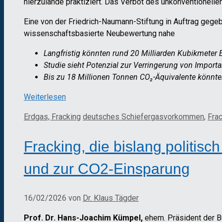
hierzulande praktiziert. Das Verbot des unkonventionel
Eine von der Friedrich-Naumann-Stiftung in Auftrag geg
wissenschaftsbasierte Neubewertung nahe
Langfristig könnten rund 20 Milliarden Kubikmeter 
Studie sieht Potenzial zur Verringerung von Import
Bis zu 18 Millionen Tonnen CO₂-Äquivalente könnte
Weiterlesen
Kategorien
Schlagwörter
Erdgas, Fracking
deutsches Schiefergasvorkommen
,
Fra
Fracking, die bislang politis
und zur CO2-Einsparung
16/02/2026
von
Dr. Klaus Tägder
Prof. Dr. Hans-Joachim Kümpel,
ehem. Präsident der B