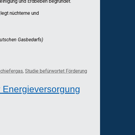
reinigung und Erdbeben begründet.
l
legt nüchterne und
deutschen Gasbedarfs)
chiefergas
,
Studie befürwortet Förderung
ur Energieversorgung