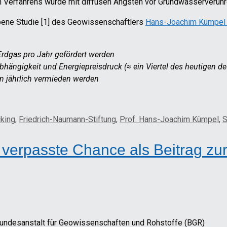
len Verfahrens wurde mit diffusen Ängsten vor Grundwasserverun
ebene Studie [1] des Geowissenschaftlers
Hans-Joachim Kümpe
Erdgas pro Jahr gefördert werden
abhängigkeit und Energiepreisdruck (≈ ein Viertel des heutigen 
n jährlich vermieden werden
cking
,
Friedrich-Naumann-Stiftung
,
Prof. Hans-Joachim Kümpel
,
S
ch verpasste Chance als Beitrag z
undesanstalt für Geowissenschaften und Rohstoffe (BGR)