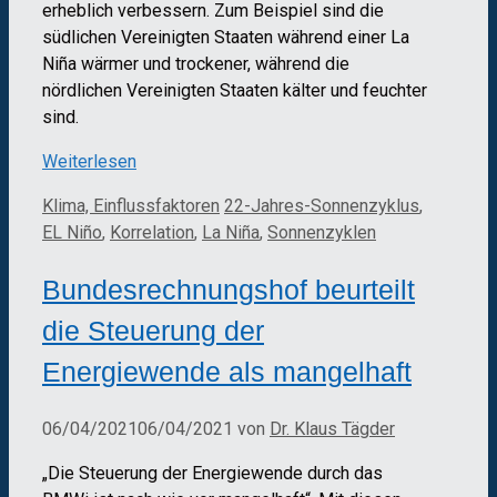
erheblich verbessern. Zum Beispiel sind die
südlichen Vereinigten Staaten während einer La
Niña wärmer und trockener, während die
nördlichen Vereinigten Staaten kälter und feuchter
sind.
Weiterlesen
Kategorien
Schlagwörter
Klima, Einflussfaktoren
22-Jahres-Sonnenzyklus
,
EL Niño
,
Korrelation
,
La Niña
,
Sonnenzyklen
Bundesrechnungshof beurteilt
die Steuerung der
Energiewende als mangelhaft
06/04/2021
06/04/2021
von
Dr. Klaus Tägder
„Die Steuerung der Energiewende durch das