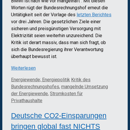
BMWi ist nach wie vor mangelhaft“. Mit diesen
Worten rügt der Bundesrechnungshof erneut die
Untätigkeit seit der Vorlage des
letzten Berichtes
vor drei Jahren. Die gesetzlichen Ziele einer
sicheren und preisgünstigen Versorgung mit
Elektrizität seien weiterhin unzureichend. Die
Kritik ist derart massiv, dass man sich fragt, ob
sich die Bundesregierung ihrer Verantwortung
überhaupt bewusst ist.
Weiterlesen
Kategorien
Schlagwörter
Energiewende; Energiepolitik
Kritik des
Bundesrechnungshofes
,
mangelnde Umsetzung
der Energiewende
,
Stromkosten für
Privathaushalte
Deutsche CO2-Einsparungen
bringen global fast NICHTS