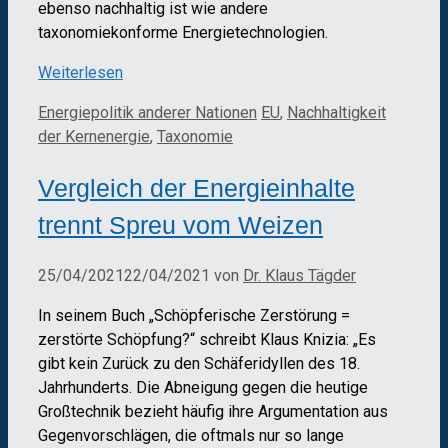
ebenso nachhaltig ist wie andere
taxonomiekonforme Energietechnologien.
Weiterlesen
Kategorien
Schlagwörter
Energiepolitik anderer Nationen
EU
,
Nachhaltigkeit
der Kernenergie
,
Taxonomie
Vergleich der Energieinhalte
trennt Spreu vom Weizen
25/04/2021
22/04/2021
von
Dr. Klaus Tägder
In seinem Buch „Schöpferische Zerstörung =
zerstörte Schöpfung?“ schreibt Klaus Knizia: „Es
gibt kein Zurück zu den Schäferidyllen des 18.
Jahrhunderts. Die Abneigung gegen die heutige
Großtechnik bezieht häufig ihre Argumentation aus
Gegenvorschlägen, die oftmals nur so lange