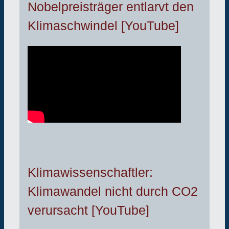
Nobelpreisträger entlarvt den
Klimaschwindel [YouTube]
Klimawissenschaftler:
Klimawandel nicht durch CO2
verursacht [YouTube]