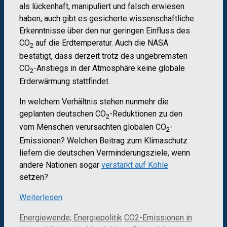
als lückenhaft, manipuliert und falsch erwiesen
haben, auch gibt es gesicherte wissenschaftliche
Erkenntnisse über den nur geringen Einfluss des
CO
auf die Erdtemperatur. Auch die NASA
2
bestätigt, dass derzeit trotz des ungebremsten
CO
-Anstiegs in der Atmosphäre keine globale
2
Erderwärmung stattfindet.
In welchem Verhältnis stehen nunmehr die
geplanten deutschen CO
-Reduktionen zu den
2
vom Menschen verursachten globalen CO
-
2
Emissionen? Welchen Beitrag zum Klimaschutz
liefern die deutschen Verminderungsziele, wenn
andere Nationen sogar
verstärkt auf Kohle
setzen?
Weiterlesen
Kategorien
Schlagwörter
Energiewende; Energiepolitik
CO2-Emissionen in