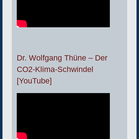
Dr. Wolfgang Thüne – Der
CO2-Klima-Schwindel
[YouTube]