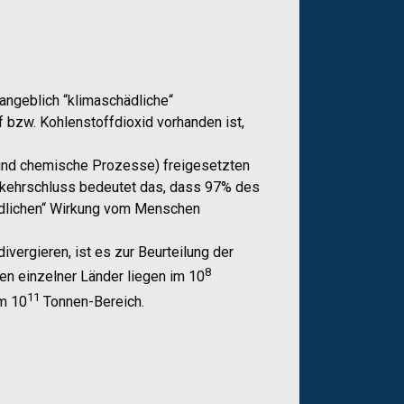
angeblich “klimaschädliche“
 bzw. Kohlenstoffdioxid vorhanden ist,
he und chemische Prozesse) freigesetzten
mkehrschluss bedeutet das, dass 97% des
hädlichen“ Wirkung vom Menschen
ergieren, ist es zur Beurteilung der
8
en einzelner Länder liegen im 10
11
m 10
Tonnen-Bereich.