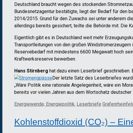
Deutschland braucht wegen des stockenden Stromnetzaus
Bundesnetzagentur bestätigte, liegt der Bedarf für den
2014/2015. Grund für den Zuwachs sei unter anderem die 
allerdings bereits gesichert, teilte die Behörde mit. Die 
Eigentlich gibt es in Deutschland weit mehr Erzeugungska
Transportleitungen von den großen Windstromerzeugern 
Reservebedarf mit mindestens 6600 Megawatt hoch sein, w
Kraftwerksreserve bewerben.
Hans Stirnberg
hat dazu einen Leserbrief geschrieben.
Der letzte Satz des Leserbriefes wurde
„Wäre Politik eine rationale Angelegenheit, wäre ein Mor
bereits vor vielen Jahren aus dem Wortschatz deutscher E
Kategorien
Schlagwörter
Energiewende; Energiepolitik
,
Leserbriefe
Grafenrheinfel
Kohlenstoffdioxid (CO₂) – E