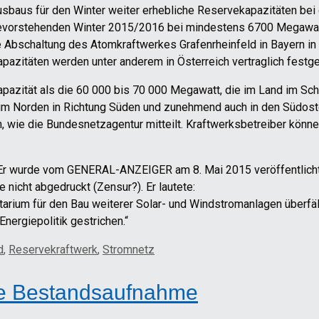
baus für den Winter weiter erhebliche Reservekapazitäten bei
 bevorstehenden Winter 2015/2016 bei mindestens 6700 Megawatt
Abschaltung des Atomkraftwerkes Grafenrheinfeld in Bayern in d
Kapazitäten werden unter anderem in Österreich vertraglich festge
pazität als die 60 000 bis 70 000 Megawatt, die im Land im Schn
im Norden in Richtung Süden und zunehmend auch in den Südoste
ie die Bundesnetzagentur mitteilt. Kraftwerksbetreiber können
 Er wurde vom GENERAL-ANZEIGER am 8. Mai 2015 veröffentlicht
 nicht abgedruckt (Zensur?). Er lautete:
atarium für den Bau weiterer Solar- und Windstromanlagen überfäl
nergiepolitik gestrichen.“
d
,
Reservekraftwerk
,
Stromnetz
ine Bestandsaufnahme