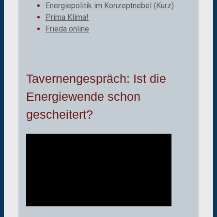
Energiepolitik im Konzeptnebel (Kurz)
Prima Klima!
Frieda online
Tavernengespräch: Ist die
Energiewende schon
gescheitert?