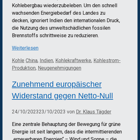
Kohlebergbau wiederzubeleben. Um den schnell
wachsenden Energiebedarf des Landes zu
decken, ignoriert Indien den internationalen Druck,
die Nutzung des umweltschädlichen fossilen
Brennstoffs schrittweise zu reduzieren.
Weiterlesen
Kategorien
Schlagwörter
Kohle
China
,
Indien
,
Kohlekraftwerke
,
Kohlestrom-
Produktion
,
Neugenehmigungen
Zunehmend europäischer
Widerstand gegen Netto-Null
24/10/2023
23/10/2023
von
Dr. Klaus Tägder
Eine zentrale Behauptung der Bewegung für grüne
Energie ist seit langem, dass die intermittierenden
„erneuerbaren Energien“ – Wind und Sonne – die