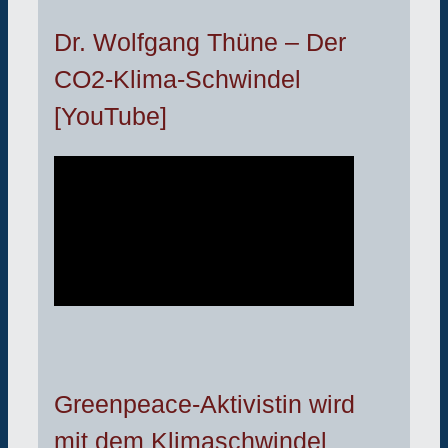
Dr. Wolfgang Thüne – Der
CO2-Klima-Schwindel
[YouTube]
Greenpeace-Aktivistin wird
mit dem Klimaschwindel