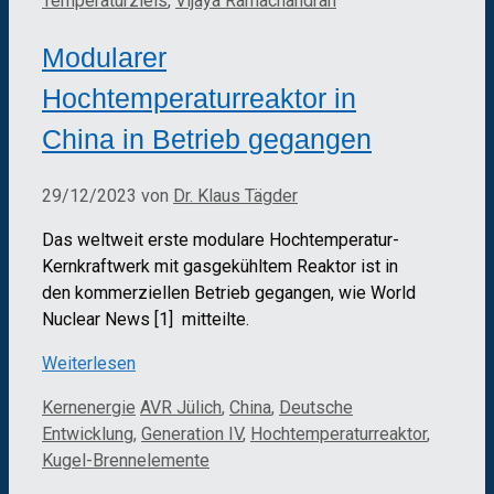
Temperaturziels
,
Vijaya Ramachandran
Modularer
Hochtemperaturreaktor in
China in Betrieb gegangen
29/12/2023
von
Dr. Klaus Tägder
Das weltweit erste modulare Hochtemperatur-
Kernkraftwerk mit gasgekühltem Reaktor ist in
den kommerziellen Betrieb gegangen, wie World
Nuclear News [1] mitteilte.
Weiterlesen
Kategorien
Schlagwörter
Kernenergie
AVR Jülich
,
China
,
Deutsche
Entwicklung
,
Generation IV
,
Hochtemperaturreaktor
,
Kugel-Brennelemente