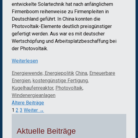
entwickelte Solartechnik hat nach anfänglichem
Firmenboom reihenweise zu Firmenpleiten in
Deutschland geführt. In China konnten die
Photovoltaik-Elemente deutlich preisgünstiger
gefertigt werden. Aus war es mit deutscher
Wertschöpfung und Arbeitsplatzbeschaffung bei
der Photovoltaik.
Weiterlesen
Kategorien
Schlagwörter
Energiewende; Energiepolitik
China
,
Erneuerbare
Energien
,
kostengünstige Fertigung
,
Kugelhaufenreaktor
,
Photovoltaik
,
Windenergieanlagen
Ältere Beiträge
Seite
Seite
Seite
1
2
3
Weiter
→
Aktuelle Beiträge