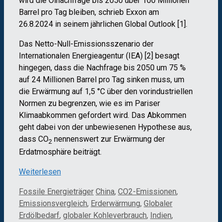
wird die Ölnachfrage bis 2050 über 100 Millionen
Barrel pro Tag bleiben, schrieb Exxon am
26.8.2024 in seinem jährlichen Global Outlook [1].
Das Netto-Null-Emissionsszenario der
Internationalen Energieagentur (IEA) [2] besagt
hingegen, dass die Nachfrage bis 2050 um 75 %
auf 24 Millionen Barrel pro Tag sinken muss, um
die Erwärmung auf 1,5 °C über den vorindustriellen
Normen zu begrenzen, wie es im Pariser
Klimaabkommen gefordert wird. Das Abkommen
geht dabei von der unbewiesenen Hypothese aus,
dass CO
nennenswert zur Erwärmung der
2
Erdatmosphäre beiträgt.
Weiterlesen
Kategorien
Schlagwörter
Fossile Energieträger
China
,
CO2-Emissionen
,
Emissionsvergleich
,
Erderwärmung
,
Globaler
Erdölbedarf
,
globaler Kohleverbrauch
,
Indien
,