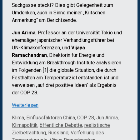
Sackgasse steckt? Dies gibt Gelegenheit zum
Umdenken, auch in Sinne meiner „Kritschen
Anmerkung“ am Berichtsende.
Jun Arima
, Professor an der Universität Tokio und
ehemaliger japanischer Verhandlungsführer bei
UN-Klimakonferenzen, und
Vijaya
Ramachandran
, Direktorin für Energie und
Entwicklung am Breakthrough Institute analysieren
im Folgenden [1] die globale Situation, die durch
Festhalten am Temperaturziel entstanden ist und
verweisen „auf drei positive Ideen“ als Ergebnis
der COP 28.
Weiterlesen
Kategorien
Schlagwörter
Klima, Einflussfaktoren
China
,
COP 28
,
Jun Arima
,
Klimapolitik
,
öffentliche Debatte
,
realistische
Zielbetrachtung
,
Russland
,
Verfehlung des