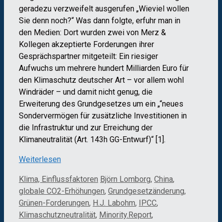
geradezu verzweifelt ausgerufen „Wieviel wollen
Sie denn noch?“ Was dann folgte, erfuhr man in
den Medien: Dort wurden zwei von Merz &
Kollegen akzeptierte Forderungen ihrer
Gesprächspartner mitgeteilt: Ein riesiger
Aufwuchs um mehrere hundert Milliarden Euro für
den Klimaschutz deutscher Art – vor allem wohl
Windräder – und damit nicht genug, die
Erweiterung des Grundgesetzes um ein „“neues
Sondervermögen für zusätzliche Investitionen in
die Infrastruktur und zur Erreichung der
Klimaneutralität (Art. 143h GG-Entwurf)“ [1].
Weiterlesen
Kategorien
Schlagwörter
Klima, Einflussfaktoren
Björn Lomborg
,
China
,
globale CO2-Erhöhungen
,
Grundgesetzänderung
,
Grünen-Forderungen
,
H.J. Labohm
,
IPCC
,
Klimaschutzneutralität
,
Minority.Report
,