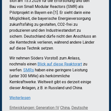
sich am 15.3.2026 für die Erforschung und den
Bau von Small Modular Reactors (SMR) als
Pilotprojekt in Bayern ein [1]. Er sieht darin eine
Möglichkeit, die bayerische Energieversorgung
zukunftsfähig zu gestalten, CO2-frei zu
produzieren und den Industriestandort zu
sichern. Deutschland dürfe nicht den Anschluss an
die Kerntechnik verlieren, während andere Länder
auf diese Technik setzen.
Wir nehmen Söders Vorstoß zum Anlass,
nochmals einen
Blick auf diese Reaktorart
zu
werfen.
SMRs
haben eine geringere Leistung
(unter 300 MWe) als herkömmliche
Kernkraftwerke. Weltweit gibt es derzeit einige
dieser Anlagen, z.B. in Russland und China.
Weiterlesen
Kategorien
Schlagwörter
Entwicklungen: Generation IV
China
,
Deutsche