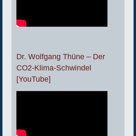
Dr. Wolfgang Thüne – Der
CO2-Klima-Schwindel
[YouTube]