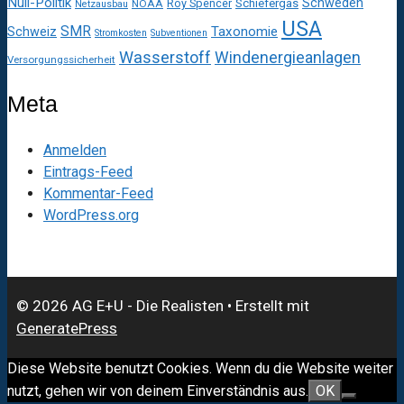
Null-Politik
Schweden
Roy Spencer
Schiefergas
NOAA
Netzausbau
USA
SMR
Taxonomie
Schweiz
Stromkosten
Subventionen
Wasserstoff
Windenergieanlagen
Versorgungssicherheit
Meta
Anmelden
Eintrags-Feed
Kommentar-Feed
WordPress.org
© 2026 AG E+U - Die Realisten
• Erstellt mit
GeneratePress
Diese Website benutzt Cookies. Wenn du die Website weiter
nutzt, gehen wir von deinem Einverständnis aus.
OK