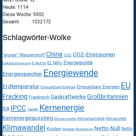
Heute: 1114
Diese Woche: 9302
Gesamt : 1532172
Schlagwörter-Wolke
China
CO2-Emissionen
"grüner" Wasserstoff
CO2
Energiepolitik
EL Niño
E-Autos
Dekarbonisierung
Energiewende
Energiespeicher
EU
Erdtemperatur
Erneuerbare Energien
Erneuerbare Energie
Fracking
Großbritannien
Gaskraftwerke
Frankreich
Kernenergie
IPCC
IEA
Japan
Kernenergieausstieg
Klimaneutralität
Klimapolitik
Klimamodelle
Klimawandel
Netto-Null
Kosten
Netto
negative Strompreise