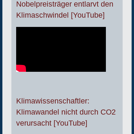
Nobelpreisträger entlarvt den
Klimaschwindel [YouTube]
Klimawissenschaftler:
Klimawandel nicht durch CO2
verursacht [YouTube]