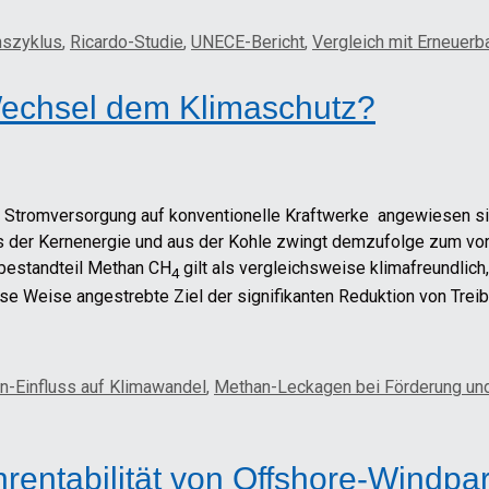
szyklus
,
Ricardo-Studie
,
UNECE-Bericht
,
Vergleich mit Erneuerb
 Wechsel dem Klimaschutz?
re Stromversorgung auf konventionelle Kraftwerke angewiesen si
der Kernenergie und aus der Kohle zwingt demzufolge zum vorer
bestandteil Methan CH
gilt als vergleichsweise klimafreundlich,
4
ese Weise angestrebte Ziel der signifikanten Reduktion von Trei
n-Einfluss auf Klimawandel
,
Methan-Leckagen bei Förderung und
rentabilität von Offshore-Windpa