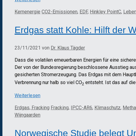
Kategorien
Schlagwörter
Kernenergie
CO2-Emissionen
,
EDF
,
Hinkley PointC
,
Leben
Erdgas statt Kohle: Hilft der
23/11/2021
von
Dr. Klaus Tägder
Dass die volatilen erneuerbaren Energien für eine siche
Der von der Bundesregierung beschlossene Ausstieg aus 
gesicherten Stromerzeugung. Das Erdgas mit dem Haupt
Verbrennung nur halb so viel CO
entsteht. Ist das auf di
2
Weiterlesen
Kategorien
Schlagwörter
Erdgas, Fracking
Fracking
,
IPCC-AR6
,
Klimaschutz
,
Metha
Wijngaarden
Norwegische Studie belegt Un