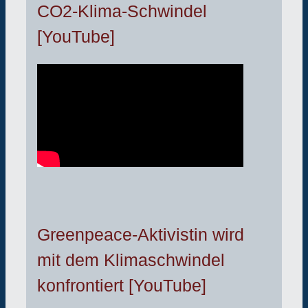
CO2-Klima-Schwindel
[YouTube]
Greenpeace-Aktivistin wird
mit dem Klimaschwindel
konfrontiert [YouTube]