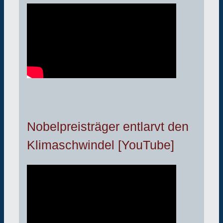
Nobelpreisträger entlarvt den
Klimaschwindel [YouTube]