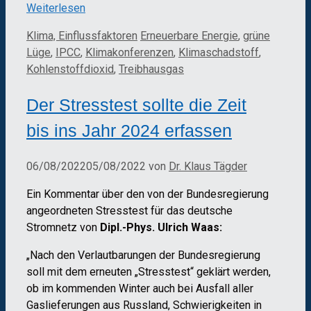
Weiterlesen
Kategorien
Schlagwörter
Klima, Einflussfaktoren
Erneuerbare Energie
,
grüne
Lüge
,
IPCC
,
Klimakonferenzen
,
Klimaschadstoff
,
Kohlenstoffdioxid
,
Treibhausgas
Der Stresstest sollte die Zeit
bis ins Jahr 2024 erfassen
06/08/2022
05/08/2022
von
Dr. Klaus Tägder
Ein Kommentar über den von der Bundesregierung
angeordneten Stresstest für das deutsche
Stromnetz von
Dipl.-Phys. Ulrich Waas:
„Nach den Verlautbarungen der Bundesregierung
soll mit dem erneuten „Stresstest“ geklärt werden,
ob im kommenden Winter auch bei Ausfall aller
Gaslieferungen aus Russland, Schwierigkeiten in