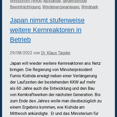
Kategorien
Schlagwörter
Windstrom (WKA)
Abstände
,
gegenseitige
Beeinträchtigung
,
Windenergieanlagen
,
Windpark
Japan nimmt stufenweise
weitere Kernreaktoren in
Betrieb
29/08/2022
von
Dr. Klaus Tägder
Japan will wieder weitere Kernreaktoren ans Netz
bringen. Die Regierung von Ministerpräsident
Fumio Kishida erwägt neben einer Verlängerung
der Laufzeiten der bestehenden KKW auf mehr
als 60 Jahre auch die Entwicklung und den Bau
von Kernkraftwerken der nächsten Generation. Bis
zum Ende des Jahres wolle man diesbezüglich zu
einem Ergebnis kommen, wie Kishida am
Mittwoch ankündigte. Er und das Ministerium für