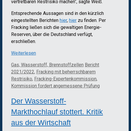
vertretbaren Restrisiko machen“, sagte Weiß.
Entsprechende Aussagen sind in den kürzlich
eingestellten Berichten
hier
,
hier
zu finden. Per
Fracking ließen sich die gewaltigen Energie-
Reserven, über die Deutschland verfügt,
erschließen.
Weiterlesen
Kategorien
Schlagwörter
Gas, Wasserstoff, Brennstoffzellen
Bericht
2021/2022
,
Fracking mit beherrschbarem
Restrisiko
,
Fracking-Expertenkommission
,
Kommission fordert angemessene Prüfung
Der Wasserstoff-
Markthochlauf stottert. Kritik
aus der Wirtschaft