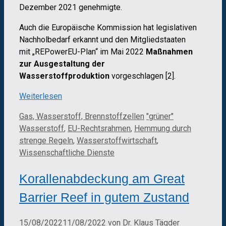
Dezember 2021 genehmigte.
Auch die Europäische Kommission hat legislativen
Nachholbedarf erkannt und den Mitgliedstaaten
mit „REPowerEU-Plan“ im Mai 2022
Maßnahmen
zur Ausgestaltung der
Wasserstoffproduktion
vorgeschlagen [2].
Weiterlesen
Kategorien
Schlagwörter
Gas, Wasserstoff, Brennstoffzellen
"grüner"
Wasserstoff
,
EU-Rechtsrahmen
,
Hemmung durch
strenge Regeln
,
Wasserstoffwirtschaft
,
Wissenschaftliche Dienste
Korallenabdeckung am Great
Barrier Reef in gutem Zustand
15/08/2022
11/08/2022
von
Dr. Klaus Tägder