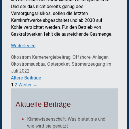
Und sei das nicht bereits genug des
Versorgungsrisikos, sollen die letzten
Kernkraftwerke abgeschaltet und ab 2030 auf
Kohle verzichtet werden. Für den Betrieb von
Gaskraftwerken fehlt die ausreichende Gasmenge.
Weiterlesen
Kategorien
Schlagwörter
Ökostrom
Kernenergiebeitrag
,
Offshore-Anlagen
,
Ökostromausbau
,
Osterpaket
,
Stromerzeugung im
Juli 2022
Ältere Beiträge
Seite
Seite
1
2
Weiter
→
Aktuelle Beiträge
Klimawissenschaft: Was bietet sie und
wie wird sie genutzt