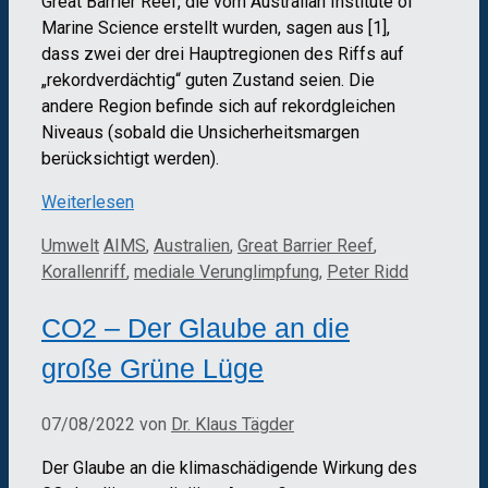
Great Barrier Reef, die vom Australian Institute of
Marine Science erstellt wurden, sagen aus [1],
dass zwei der drei Hauptregionen des Riffs auf
„rekordverdächtig“ guten Zustand seien. Die
andere Region befinde sich auf rekordgleichen
Niveaus (sobald die Unsicherheitsmargen
berücksichtigt werden).
Weiterlesen
Kategorien
Schlagwörter
Umwelt
AIMS
,
Australien
,
Great Barrier Reef
,
Korallenriff
,
mediale Verunglimpfung
,
Peter Ridd
CO2 – Der Glaube an die
große Grüne Lüge
07/08/2022
von
Dr. Klaus Tägder
Der Glaube an die klimaschädigende Wirkung des