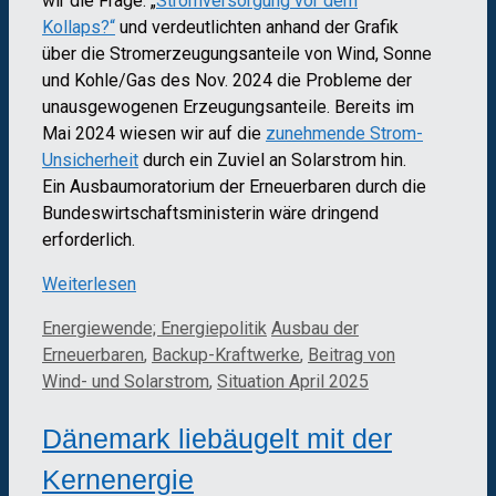
wir die Frage: „
Stromversorgung vor dem
Kollaps?“
und verdeutlichten anhand der Grafik
über die Stromerzeugungsanteile von Wind, Sonne
und Kohle/Gas des Nov. 2024 die Probleme der
unausgewogenen Erzeugungsanteile. Bereits im
Mai 2024 wiesen wir auf die
zunehmende Strom-
Unsicherheit
durch ein Zuviel an Solarstrom hin.
Ein Ausbaumoratorium der Erneuerbaren durch die
Bundeswirtschaftsministerin wäre dringend
erforderlich.
Weiterlesen
Kategorien
Schlagwörter
Energiewende; Energiepolitik
Ausbau der
Erneuerbaren
,
Backup-Kraftwerke
,
Beitrag von
Wind- und Solarstrom
,
Situation April 2025
Dänemark liebäugelt mit der
Kernenergie