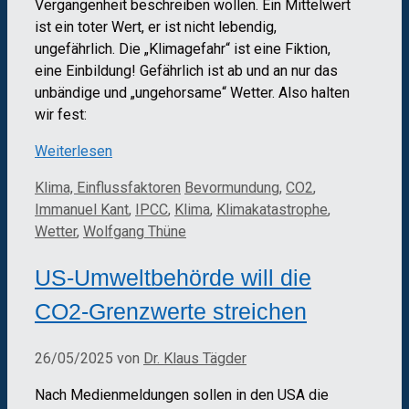
Vergangenheit beschreiben wollen. Ein Mittelwert
ist ein toter Wert, er ist nicht lebendig,
ungefährlich. Die „Klimagefahr“ ist eine Fiktion,
eine Einbildung! Gefährlich ist ab und an nur das
unbändige und „ungehorsame“ Wetter. Also halten
wir fest:
Weiterlesen
Kategorien
Schlagwörter
Klima, Einflussfaktoren
Bevormundung
,
CO2
,
Immanuel Kant
,
IPCC
,
Klima
,
Klimakatastrophe
,
Wetter
,
Wolfgang Thüne
US-Umweltbehörde will die
CO2-Grenzwerte streichen
26/05/2025
von
Dr. Klaus Tägder
Nach Medienmeldungen sollen in den USA die