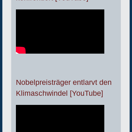
Nobelpreisträger entlarvt den
Klimaschwindel [YouTube]