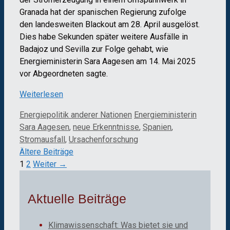
Granada hat der spanischen Regierung zufolge
den landesweiten Blackout am 28. April ausgelöst.
Dies habe Sekunden später weitere Ausfälle in
Badajoz und Sevilla zur Folge gehabt, wie
Energieministerin Sara Aagesen am 14. Mai 2025
vor Abgeordneten sagte.
Weiterlesen
Kategorien
Schlagwörter
Energiepolitik anderer Nationen
Energieministerin
Sara Aagesen
,
neue Erkenntnisse
,
Spanien
,
Stromausfall
,
Ursachenforschung
Ältere Beiträge
Seite
Seite
1
2
Weiter
→
Aktuelle Beiträge
Klimawissenschaft: Was bietet sie und