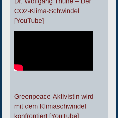
Dr. Wolfgang Thüne – Der
CO2-Klima-Schwindel
[YouTube]
Greenpeace-Aktivistin wird
mit dem Klimaschwindel
konfrontiert [YouTube]