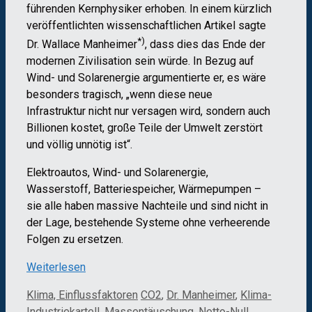
führenden Kernphysiker erhoben. In einem kürzlich
veröffentlichten wissenschaftlichen Artikel sagte
*)
Dr. Wallace Manheimer
, dass dies das Ende der
modernen Zivilisation sein würde. In Bezug auf
Wind- und Solarenergie argumentierte er, es wäre
besonders tragisch, „wenn diese neue
Infrastruktur nicht nur versagen wird, sondern auch
Billionen kostet, große Teile der Umwelt zerstört
und völlig unnötig ist“.
Elektroautos, Wind- und Solarenergie,
Wasserstoff, Batteriespeicher, Wärmepumpen –
sie alle haben massive Nachteile und sind nicht in
der Lage, bestehende Systeme ohne verheerende
Folgen zu ersetzen.
Weiterlesen
Kategorien
Schlagwörter
Klima, Einflussfaktoren
CO2
,
Dr. Manheimer
,
Klima-
Industriekartell
,
Massentäuschung
,
Netto-Null
,