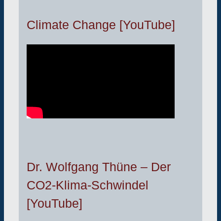
Climate Change [YouTube]
Dr. Wolfgang Thüne – Der
CO2-Klima-Schwindel
[YouTube]