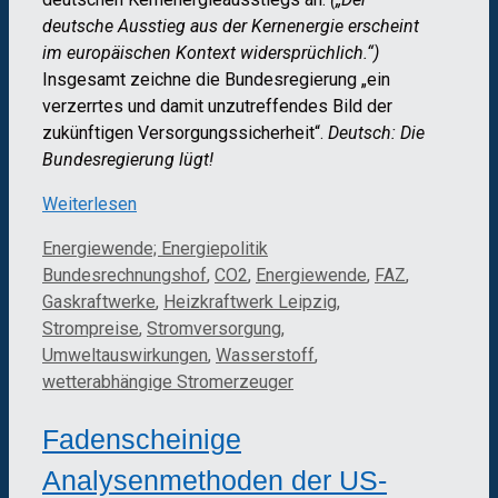
deutsche Ausstieg aus der Kernenergie erscheint
im europäischen Kontext widersprüchlich.“)
Insgesamt zeichne die Bundesregierung „ein
verzerrtes und damit unzutreffendes Bild der
zukünftigen Versorgungssicherheit“.
Deutsch: Die
Bundesregierung lügt!
Weiterlesen
Kategorien
Schlagwörter
Energiewende; Energiepolitik
Bundesrechnungshof
,
CO2
,
Energiewende
,
FAZ
,
Gaskraftwerke
,
Heizkraftwerk Leipzig
,
Strompreise
,
Stromversorgung
,
Umweltauswirkungen
,
Wasserstoff
,
wetterabhängige Stromerzeuger
Fadenscheinige
Analysenmethoden der US-