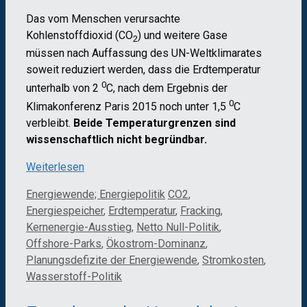
Das vom Menschen verursachte
Kohlenstoffdioxid (CO
) und weitere Gase
2
müssen nach Auffassung des UN-Weltklimarates
soweit reduziert werden, dass die Erdtemperatur
0
unterhalb von 2
C, nach dem Ergebnis der
0
Klimakonferenz Paris 2015 noch unter 1,5
C
verbleibt.
Beide Temperaturgrenzen sind
wissenschaftlich nicht begründbar.
Weiterlesen
Kategorien
Schlagwörter
Energiewende; Energiepolitik
CO2
,
Energiespeicher
,
Erdtemperatur
,
Fracking
,
Kernenergie-Ausstieg
,
Netto Null-Politik
,
Offshore-Parks
,
Ökostrom-Dominanz
,
Planungsdefizite der Energiewende
,
Stromkosten
,
Wasserstoff-Politik