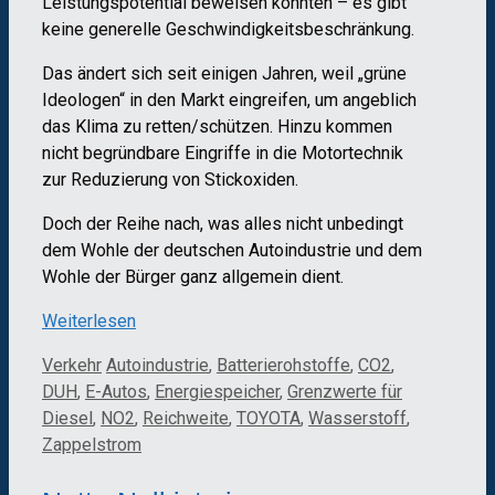
Leistungspotential beweisen konnten – es gibt
keine generelle Geschwindigkeitsbeschränkung.
Das ändert sich seit einigen Jahren, weil „grüne
Ideologen“ in den Markt eingreifen, um angeblich
das Klima zu retten/schützen. Hinzu kommen
nicht begründbare Eingriffe in die Motortechnik
zur Reduzierung von Stickoxiden.
Doch der Reihe nach, was alles nicht unbedingt
dem Wohle der deutschen Autoindustrie und dem
Wohle der Bürger ganz allgemein dient.
Weiterlesen
Kategorien
Schlagwörter
Verkehr
Autoindustrie
,
Batterierohstoffe
,
CO2
,
DUH
,
E-Autos
,
Energiespeicher
,
Grenzwerte für
Diesel
,
NO2
,
Reichweite
,
TOYOTA
,
Wasserstoff
,
Zappelstrom