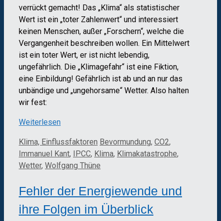
verrückt gemacht! Das „Klima“ als statistischer
Wert ist ein „toter Zahlenwert“ und interessiert
keinen Menschen, außer „Forschern“, welche die
Vergangenheit beschreiben wollen. Ein Mittelwert
ist ein toter Wert, er ist nicht lebendig,
ungefährlich. Die „Klimagefahr“ ist eine Fiktion,
eine Einbildung! Gefährlich ist ab und an nur das
unbändige und „ungehorsame“ Wetter. Also halten
wir fest:
Weiterlesen
Kategorien
Schlagwörter
Klima, Einflussfaktoren
Bevormundung
,
CO2
,
Immanuel Kant
,
IPCC
,
Klima
,
Klimakatastrophe
,
Wetter
,
Wolfgang Thüne
Fehler der Energiewende und
ihre Folgen im Überblick