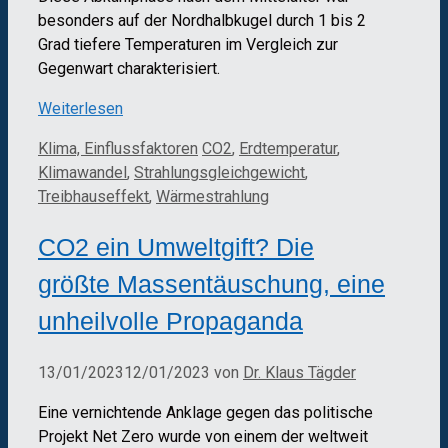
besonders auf der Nordhalbkugel durch 1 bis 2
Grad tiefere Temperaturen im Vergleich zur
Gegenwart charakterisiert.
Weiterlesen
Kategorien
Schlagwörter
Klima, Einflussfaktoren
CO2
,
Erdtemperatur
,
Klimawandel
,
Strahlungsgleichgewicht
,
Treibhauseffekt
,
Wärmestrahlung
CO2 ein Umweltgift? Die
größte Massentäuschung, eine
unheilvolle Propaganda
13/01/2023
12/01/2023
von
Dr. Klaus Tägder
Eine vernichtende Anklage gegen das politische
Projekt Net Zero wurde von einem der weltweit