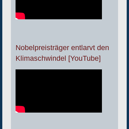
Nobelpreisträger entlarvt den
Klimaschwindel [YouTube]