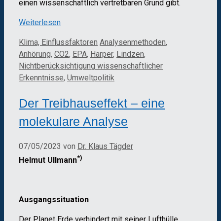
einen wissenschaftlich vertretbaren Grund gibt.
Weiterlesen
Kategorien
Schlagwörter
Klima, Einflussfaktoren
Analysenmethoden
,
Anhörung
,
CO2
,
EPA
,
Harper
,
Lindzen
,
Nichtberücksichtigung wissenschaftlicher
Erkenntnisse
,
Umweltpolitik
Der Treibhauseffekt – eine
molekulare Analyse
07/05/2023
von
Dr. Klaus Tägder
*)
Helmut Ullmann
Ausgangssituation
Der Planet Erde verhindert mit seiner Lufthülle,