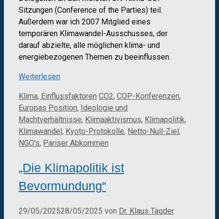
Sitzungen (Conference of the Parties) teil.
Außerdem war ich 2007 Mitglied eines
temporären Klimawandel-Ausschusses, der
darauf abzielte, alle möglichen klima- und
energiebezogenen Themen zu beeinflussen.
Weiterlesen
Kategorien
Schlagwörter
Klima, Einflussfaktoren
CO2
,
COP-Konferenzen
,
Europas Position
,
Ideologie und
Machtverhältnisse
,
Klimaaktivismus
,
Klimapolitik
,
Klimawandel
,
Kyoto-Protokolle
,
Netto-Null-Ziel
,
NGO's
,
Pariser Abkommen
„Die Klimapolitik ist
Bevormundung“
29/05/2025
28/05/2025
von
Dr. Klaus Tägder