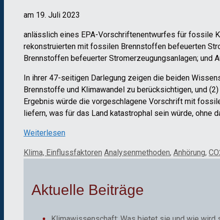
am 19. Juli 2023
anlässlich eines EPA-Vorschriftenentwurfes für fossile 
rekonstruierten mit fossilen Brennstoffen befeuerten St
Brennstoffen befeuerter Stromerzeugungsanlagen; und Au
In ihrer 47-seitigen Darlegung zeigen die beiden Wissens
Brennstoffe und Klimawandel zu berücksichtigen, und (2)
Ergebnis würde die vorgeschlagene Vorschrift mit fossile
liefern, was für das Land katastrophal sein würde, ohne d
Weiterlesen
Kategorien
Schlagwörter
Klima, Einflussfaktoren
Analysenmethoden
,
Anhörung
,
CO
Aktuelle Beiträge
Klimawissenschaft: Was bietet sie und wie wird 