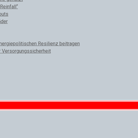
Reinfall“
outs
äder
rgiepolitischen Resilienz beitragen
r Versorgungssicherheit