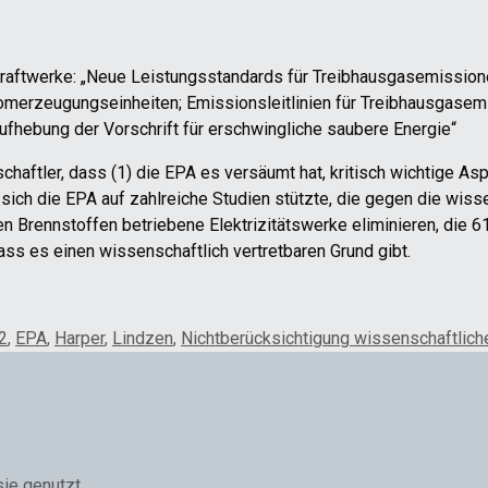
Kraftwerke: „Neue Leistungsstandards für Treibhausgasemission
romerzeugungseinheiten; Emissionsleitlinien für Treibhausgase
fhebung der Vorschrift für erschwingliche saubere Energie“
chaftler, dass (1) die EPA es versäumt hat, kritisch wichtige As
 sich die EPA auf zahlreiche Studien stützte, die gegen die wis
n Brennstoffen betriebene Elektrizitätswerke eliminieren, die 6
ass es einen wissenschaftlich vertretbaren Grund gibt.
2
,
EPA
,
Harper
,
Lindzen
,
Nichtberücksichtigung wissenschaftlich
sie genutzt