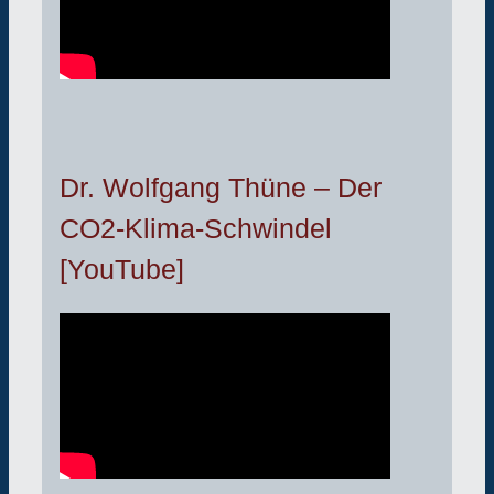
Dr. Wolfgang Thüne – Der
CO2-Klima-Schwindel
[YouTube]