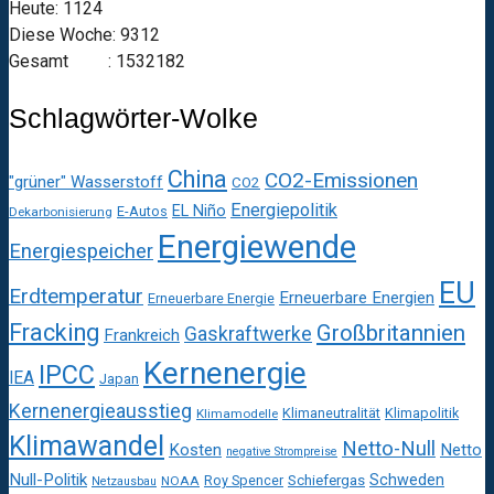
Heute: 1124
Diese Woche: 9312
Gesamt : 1532182
Schlagwörter-Wolke
China
CO2-Emissionen
"grüner" Wasserstoff
CO2
Energiepolitik
EL Niño
E-Autos
Dekarbonisierung
Energiewende
Energiespeicher
EU
Erdtemperatur
Erneuerbare Energien
Erneuerbare Energie
Fracking
Großbritannien
Gaskraftwerke
Frankreich
Kernenergie
IPCC
IEA
Japan
Kernenergieausstieg
Klimaneutralität
Klimapolitik
Klimamodelle
Klimawandel
Netto-Null
Kosten
Netto
negative Strompreise
Null-Politik
Schweden
Roy Spencer
Schiefergas
NOAA
Netzausbau