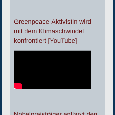
Greenpeace-Aktivistin wird
mit dem Klimaschwindel
konfrontiert [YouTube]
Nobelpreisträger entlarvt den