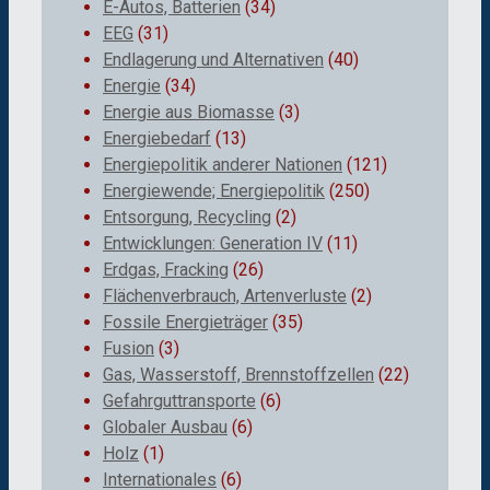
E-Autos, Batterien
(34)
EEG
(31)
Endlagerung und Alternativen
(40)
Energie
(34)
Energie aus Biomasse
(3)
Energiebedarf
(13)
Energiepolitik anderer Nationen
(121)
Energiewende; Energiepolitik
(250)
Entsorgung, Recycling
(2)
Entwicklungen: Generation IV
(11)
Erdgas, Fracking
(26)
Flächenverbrauch, Artenverluste
(2)
Fossile Energieträger
(35)
Fusion
(3)
Gas, Wasserstoff, Brennstoffzellen
(22)
Gefahrguttransporte
(6)
Globaler Ausbau
(6)
Holz
(1)
Internationales
(6)