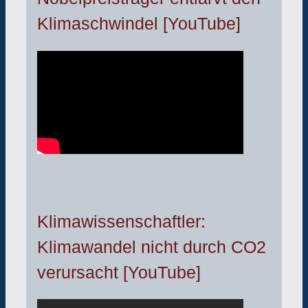
Klimaschwindel [YouTube]
Klimawissenschaftler:
Klimawandel nicht durch CO2
verursacht [YouTube]