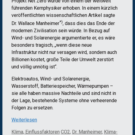
Projekt Net Zero wurde von einem der weltweit
führenden Kernphysiker erhoben. In einem kürzlich
veröffentlichten wissenschaftlichen Artikel sagte
*)
Dr. Wallace Manheimer
, dass dies das Ende der
modernen Zivilisation sein würde. In Bezug auf
Wind- und Solarenergie argumentierte er, es wäre
besonders tragisch, „wenn diese neue
Infrastruktur nicht nur versagen wird, sondern auch
Billionen kostet, große Teile der Umwelt zerstört
und völlig unnötig ist“.
Elektroautos, Wind- und Solarenergie,
Wasserstoff, Batteriespeicher, Wärmepumpen –
sie alle haben massive Nachteile und sind nicht in
der Lage, bestehende Systeme ohne verheerende
Folgen zu ersetzen.
Weiterlesen
Kategorien
Schlagwörter
Klima, Einflussfaktoren
CO2
,
Dr. Manheimer
,
Klima-