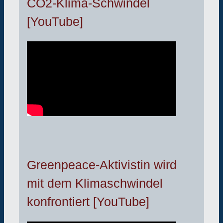
CO2-Klima-Schwindel
[YouTube]
Greenpeace-Aktivistin wird
mit dem Klimaschwindel
konfrontiert [YouTube]