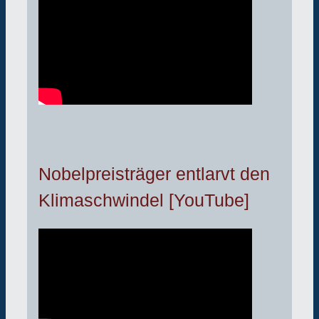
Nobelpreisträger entlarvt den
Klimaschwindel [YouTube]