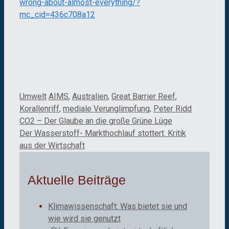
wrong-about-almost-everything/?
mc_cid=436c708a12
Kategorien
Schlagwörter
Umwelt
AIMS
,
Australien
,
Great Barrier Reef
,
Korallenriff
,
mediale Verunglimpfung
,
Peter Ridd
CO2 – Der Glaube an die große Grüne Lüge
Der Wasserstoff- Markthochlauf stottert. Kritik
aus der Wirtschaft
Aktuelle Beiträge
Klimawissenschaft: Was bietet sie und
wie wird sie genutzt