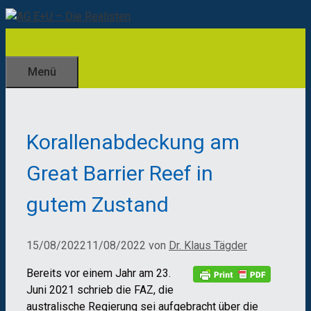
Zum
Inhalt
springen
Menü
Korallenabdeckung am
Great Barrier Reef in
gutem Zustand
15/08/2022
11/08/2022
von
Dr. Klaus Tägder
Bereits vor einem Jahr am 23.
Juni 2021 schrieb die FAZ, die
australische Regierung sei aufgebracht über die