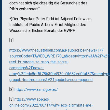
doch hat sich gleichzeitig die Gesundheit des
Riffs verbessert.“
*)Der Physiker Peter Ridd ist Adjunct Fellow am
Institute of Public Affairs. Er ist Mitglied des
Wissenschaftlichen Beirats der GWPF.
[1]
https://www.theaustralian.com.au/subscribe/news/1/?
sourceCode=TAWEB_WRE170_a&dest=https%3A%2F%2Fww
reef-is-strong-so-stop-the-scare-
campaign%2Fnews-
story%2Fedc8df5f78b30b4920c0f682ed0faf87&memtyp
groupb-test-noscore&V21spcbehaviour=append
[2]
https://www.aims.gov.au/
[3]
https://www.spiked-
online.com/2022/08/14/why-eco-alarmists-are-