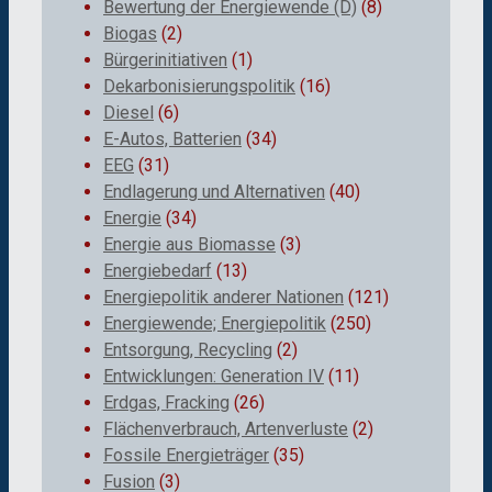
Bewertung der Energiewende (D)
(8)
Biogas
(2)
Bürgerinitiativen
(1)
Dekarbonisierungspolitik
(16)
Diesel
(6)
E-Autos, Batterien
(34)
EEG
(31)
Endlagerung und Alternativen
(40)
Energie
(34)
Energie aus Biomasse
(3)
Energiebedarf
(13)
Energiepolitik anderer Nationen
(121)
Energiewende; Energiepolitik
(250)
Entsorgung, Recycling
(2)
Entwicklungen: Generation IV
(11)
Erdgas, Fracking
(26)
Flächenverbrauch, Artenverluste
(2)
Fossile Energieträger
(35)
Fusion
(3)