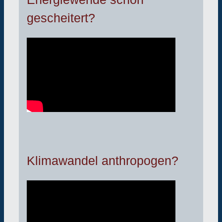
gescheitert?
Klimawandel anthropogen?