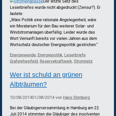
Der letzte Satz des
Leserbriefes wurde nicht abgedruckt (Zensur?). Er
lautete:
„Wäre Politik eine rationale Angelegenheit, wäre
ein Moratarium für den Bau weiterer Solar- und
Windstromanlagen überfällig. Leider wurde das
Wort Vernunft bereits vor vielen Jahren aus dem
Wortschatz deutscher Energiepolitik gestrichen.“
Kategorien
Schlagwörter
Energiewende; Energiepolitik
,
Leserbriefe
Grafenrheinfeld
,
Reservekraftwerk
,
Stromnetz
Wer ist schuld an grünen
Albträumen?
10/08/2014
01/08/2014
von
Hans Stirnberg
Bei der Gläubigerversammlung in Hamburg am 22.
Juli 2014 stimmten die Gläubiger des insolventen