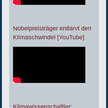
Nobelpreisträger entlarvt den
Klimaschwindel [YouTube]
Klimawissenschaftler: