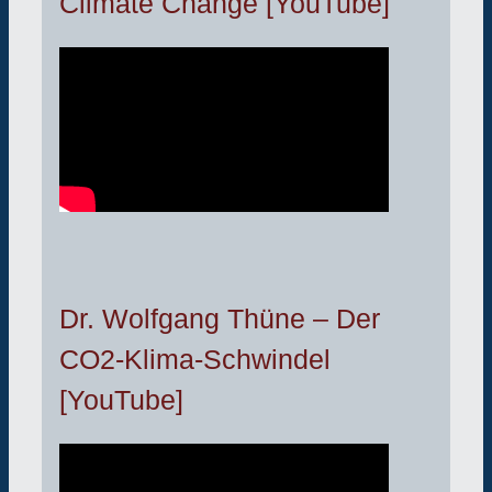
Climate Change [YouTube]
Dr. Wolfgang Thüne – Der
CO2-Klima-Schwindel
[YouTube]