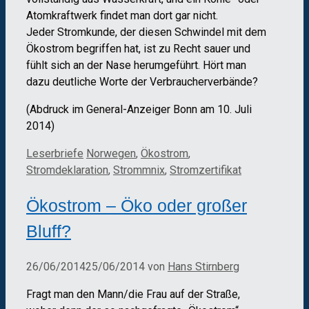
Atomkraftwerk findet man dort gar nicht.
Jeder Stromkunde, der diesen Schwindel mit dem
Ökostrom begriffen hat, ist zu Recht sauer und
fühlt sich an der Nase herumgeführt. Hört man
dazu deutliche Worte der Verbraucherverbände?
(Abdruck im General-Anzeiger Bonn am 10. Juli
2014)
Kategorien
Schlagwörter
Leserbriefe
Norwegen
,
Ökostrom
,
Stromdeklaration
,
Strommnix
,
Stromzertifikat
Ökostrom – Öko oder großer
Bluff?
26/06/2014
25/06/2014
von
Hans Stirnberg
Fragt man den Mann/die Frau auf der Straße,