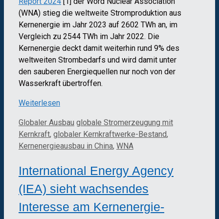
Report 2024
[1] der Word Nuclear Association
(WNA) stieg die weltweite Stromproduktion aus
Kernenergie im Jahr 2023 auf 2602 TWh an, im
Vergleich zu 2544 TWh im Jahr 2022. Die
Kernenergie deckt damit weiterhin rund 9% des
weltweiten Strombedarfs und wird damit unter
den sauberen Energiequellen nur noch von der
Wasserkraft übertroffen.
Weiterlesen
Kategorien
Schlagwörter
Globaler Ausbau
globale Stromerzeugung mit
Kernkraft
,
globaler Kernkraftwerke-Bestand
,
Kernenergieausbau in China
,
WNA
International Energy Agency
(IEA) sieht wachsendes
Interesse am Kernenergie-