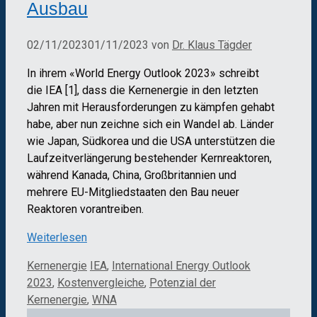
Ausbau
02/11/2023
01/11/2023
von
Dr. Klaus Tägder
In ihrem «World Energy Outlook 2023» schreibt
die IEA [1], dass die Kernenergie in den letzten
Jahren mit Herausforderungen zu kämpfen gehabt
habe, aber nun zeichne sich ein Wandel ab. Länder
wie Japan, Südkorea und die USA unterstützen die
Laufzeitverlängerung bestehender Kernreaktoren,
während Kanada, China, Großbritannien und
mehrere EU-Mitgliedstaaten den Bau neuer
Reaktoren vorantreiben.
Weiterlesen
Kategorien
Schlagwörter
Kernenergie
IEA
,
International Energy Outlook
2023
,
Kostenvergleiche
,
Potenzial der
Kernenergie
,
WNA