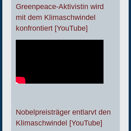
Greenpeace-Aktivistin wird
mit dem Klimaschwindel
konfrontiert [YouTube]
Nobelpreisträger entlarvt den
Klimaschwindel [YouTube]