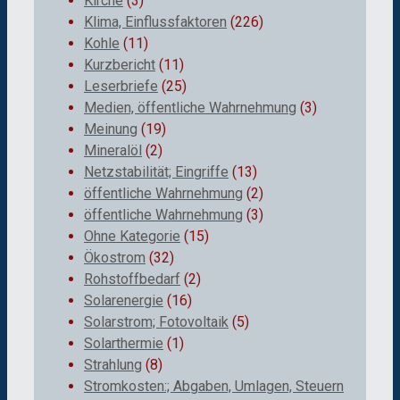
Kirche
(3)
Klima, Einflussfaktoren
(226)
Kohle
(11)
Kurzbericht
(11)
Leserbriefe
(25)
Medien, öffentliche Wahrnehmung
(3)
Meinung
(19)
Mineralöl
(2)
Netzstabilität; Eingriffe
(13)
öffentliche Wahrnehmung
(2)
öffentliche Wahrnehmung
(3)
Ohne Kategorie
(15)
Ökostrom
(32)
Rohstoffbedarf
(2)
Solarenergie
(16)
Solarstrom; Fotovoltaik
(5)
Solarthermie
(1)
Strahlung
(8)
Stromkosten:; Abgaben, Umlagen, Steuern