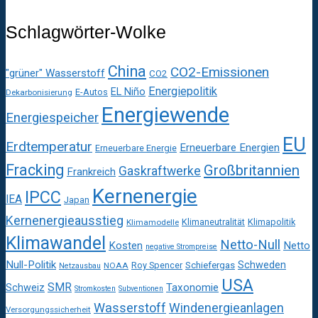
Schlagwörter-Wolke
China
CO2-Emissionen
"grüner" Wasserstoff
CO2
Energiepolitik
EL Niño
E-Autos
Dekarbonisierung
Energiewende
Energiespeicher
EU
Erdtemperatur
Erneuerbare Energien
Erneuerbare Energie
Fracking
Großbritannien
Gaskraftwerke
Frankreich
Kernenergie
IPCC
IEA
Japan
Kernenergieausstieg
Klimaneutralität
Klimapolitik
Klimamodelle
Klimawandel
Netto-Null
Kosten
Netto
negative Strompreise
Null-Politik
Schweden
Roy Spencer
Schiefergas
NOAA
Netzausbau
USA
SMR
Taxonomie
Schweiz
Stromkosten
Subventionen
Wasserstoff
Windenergieanlagen
Versorgungssicherheit