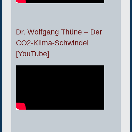
Dr. Wolfgang Thüne – Der
CO2-Klima-Schwindel
[YouTube]