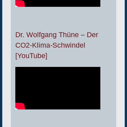
Dr. Wolfgang Thüne – Der
CO2-Klima-Schwindel
[YouTube]