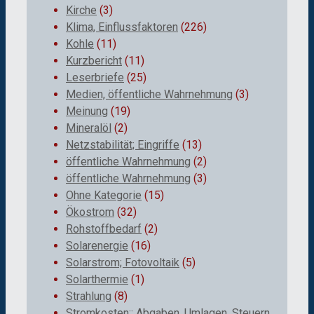
Kirche
(3)
Klima, Einflussfaktoren
(226)
Kohle
(11)
Kurzbericht
(11)
Leserbriefe
(25)
Medien, öffentliche Wahrnehmung
(3)
Meinung
(19)
Mineralöl
(2)
Netzstabilität; Eingriffe
(13)
öffentliche Wahrnehmung
(2)
öffentliche Wahrnehmung
(3)
Ohne Kategorie
(15)
Ökostrom
(32)
Rohstoffbedarf
(2)
Solarenergie
(16)
Solarstrom; Fotovoltaik
(5)
Solarthermie
(1)
Strahlung
(8)
Stromkosten:; Abgaben, Umlagen, Steuern