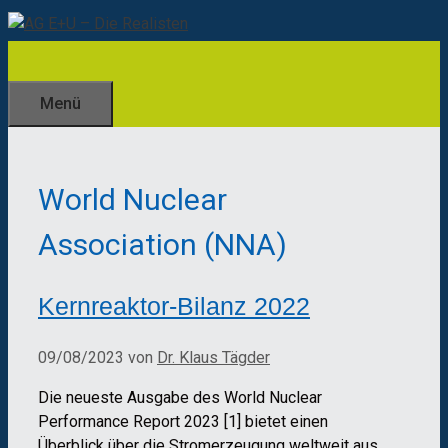
Zum
Inhalt
springen
Menü
World Nuclear
Association (NNA)
Kernreaktor-Bilanz 2022
09/08/2023
von
Dr. Klaus Tägder
Die neueste Ausgabe des World Nuclear
Performance Report 2023 [1] bietet einen
Überblick über die Stromerzeugung weltweit aus