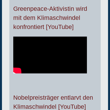
Greenpeace-Aktivistin wird
mit dem Klimaschwindel
konfrontiert [YouTube]
Nobelpreisträger entlarvt den
Klimaschwindel [YouTube]