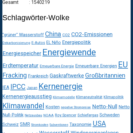
Gesamt : 1540219
Schlagwörter-Wolke
China
CO2-Emissionen
"grüner" Wasserstoff
CO2
Energiepolitik
EL Niño
E-Autos
Dekarbonisierung
Energiewende
Energiespeicher
EU
Erdtemperatur
Erneuerbare Energien
Erneuerbare Energie
Fracking
Großbritannien
Gaskraftwerke
Frankreich
Kernenergie
IPCC
IEA
Japan
Kernenergieausstieg
Klimaneutralität
Klimapolitik
Klimamodelle
Klimawandel
Netto-Null
Kosten
Netto
negative Strompreise
Null-Politik
Schweden
Roy Spencer
Schiefergas
NOAA
Netzausbau
USA
SMR
Taxonomie
Schweiz
Stromkosten
Subventionen
Wasserstoff
Windenergieanlagen