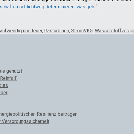
schaften schlichtweg determinieren ‚was geht‘.
aufwendig und teuer
,
Gasturbinen
,
StromVKG
,
Wasserstoffversp
sie genutzt
Reinfall“
outs
äder
rgiepolitischen Resilienz beitragen
r Versorgungssicherheit