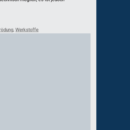
rödung
,
Werkstoffe