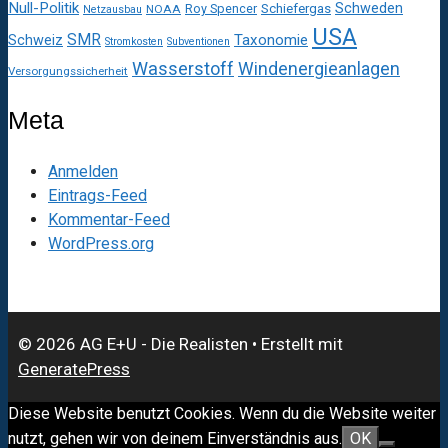
Null-Politik
Schweden
Roy Spencer
Schiefergas
NOAA
Netzausbau
USA
SMR
Taxonomie
Schweiz
Stromkosten
Subventionen
Wasserstoff
Windenergieanlagen
Versorgungssicherheit
Meta
Anmelden
Eintrags-Feed
Kommentar-Feed
WordPress.org
© 2026 AG E+U - Die Realisten
• Erstellt mit
GeneratePress
Diese Website benutzt Cookies. Wenn du die Website weiter
nutzt, gehen wir von deinem Einverständnis aus.
OK