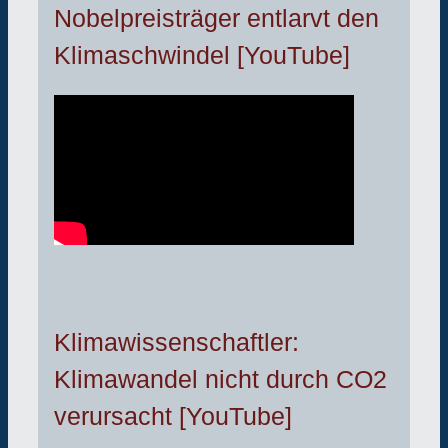
Nobelpreisträger entlarvt den
Klimaschwindel [YouTube]
Klimawissenschaftler:
Klimawandel nicht durch CO2
verursacht [YouTube]