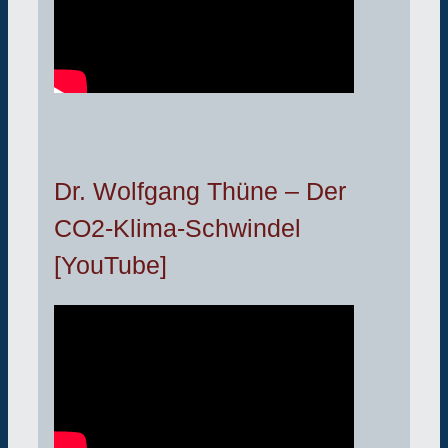
Dr. Wolfgang Thüne – Der
CO2-Klima-Schwindel
[YouTube]