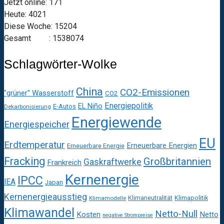
Jetzt online: 171
Heute: 4021
Diese Woche: 15204
Gesamt : 1538074
Schlagwörter-Wolke
China
CO2-Emissionen
"grüner" Wasserstoff
CO2
Energiepolitik
EL Niño
E-Autos
Dekarbonisierung
Energiewende
Energiespeicher
EU
Erdtemperatur
Erneuerbare Energien
Erneuerbare Energie
Fracking
Großbritannien
Gaskraftwerke
Frankreich
Kernenergie
IPCC
IEA
Japan
Kernenergieausstieg
Klimaneutralität
Klimapolitik
Klimamodelle
Klimawandel
Netto-Null
Kosten
Netto
negative Strompreise