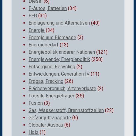
Diesel
(6)
E-Autos, Batterien
(34)
EEG
(31)
Endlagerung und Alternativen
(40)
Energie
(34)
Energie aus Biomasse
(3)
Energiebedarf
(13)
Energiepolitik anderer Nationen
(121)
Energiewende; Energiepolitik
(250)
Entsorgung, Recycling
(2)
Entwicklungen: Generation IV
(11)
Erdgas, Fracking
(26)
Flächenverbrauch, Artenverluste
(2)
Fossile Energieträger
(35)
Fusion
(3)
Gas, Wasserstoff, Brennstoffzellen
(22)
Gefahrguttransporte
(6)
Globaler Ausbau
(6)
Holz
(1)