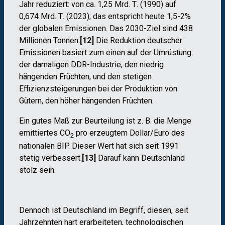
Jahr reduziert: von
ca. 1,25 Mrd. T
. (1990) auf
0,674 Mrd. T
. (2023); das entspricht heute 1,5-2%
der globalen Emissionen. Das 2030-Ziel sind 438
Millionen Tonnen.
[12]
Die Reduktion deutscher
Emissionen basiert zum einen auf der Umrüstung
der damaligen DDR-Industrie, den niedrig
hängenden Früchten, und den stetigen
Effizienzsteigerungen bei der Produktion von
Gütern, den h
ö
her hängenden Früchten.
Ein gutes Maß zur Beurteilung ist z. B. die Menge
emittiertes CO
pro erzeugtem Dollar/Euro des
2
nationalen BIP. Dieser Wert hat sich seit 1991
stetig verbessert.
[13]
Darauf kann Deutschland
stolz sein.
Dennoch ist Deutschland im Begriff, diesen, seit
Jahrzehnten hart erarbeiteten, technologischen