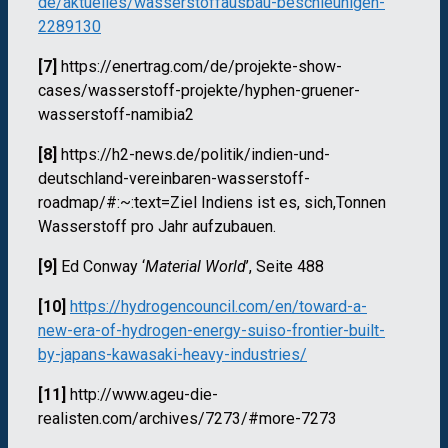
de/aktuelles/wasserstoffausbau-beschleunigen-
2289130
[7]
https://enertrag.com/de/projekte-show-
cases/wasserstoff-projekte/hyphen-gruener-
wasserstoff-namibia2
[8]
https://h2-news.de/politik/indien-und-
deutschland-vereinbaren-wasserstoff-
roadmap/#:~:text=Ziel Indiens ist es, sich,Tonnen
Wasserstoff pro Jahr aufzubauen.
[9]
Ed Conway ‘
Material World
’, Seite 488
[10]
https://hydrogencouncil.com/en/toward-a-
new-era-of-hydrogen-energy-suiso-frontier-built-
by-japans-kawasaki-heavy-industries/
[11]
http://www.ageu-die-
realisten.com/archives/7273/#more-7273