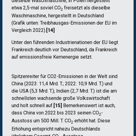
dieselbe Waschmaschine, in Polen hergestellt
etwa 2,5-mal soviel CO
freisetzt als dieselbe
2
Waschmaschine, hergestellt in Deutschland
(Grafik unten: Treibhausgas-Emissionen der EU im
Vergleich 2022).
[14]
Unter den führenden Industrienationen der EU liegt
Frankreich deutlich vor Deutschland, da Frankreich
auf emissionsfreie Kernenergie setzt.
Spitzenreiter für CO2-Emissionen in der Welt sind
China (2023: 11,4 Mrd. T.; 2022: 10,9 Mrd. T.) und
die USA (5,3 Mrd. T.); Indien (2,7 Mrd. T.) ist die am
schnellsten wachsende große Volkswirtschaft
und holt schnell auf.
[15]
Bemerkenswert ist auch,
dass China von 2022 bis 2023 seinen CO
-
2
Ausstoss um 500 Mill. T. CO
erhöht hat. Diese
2
Erhöhung entspricht nahezu Deutschlands