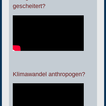
gescheitert?
Klimawandel anthropogen?