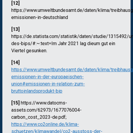
[12]
https://www.umweltbundesamt.de/daten/klima/treibhausg
emissionen-in-deutschland
[13]
https://de.statista.com/statistik/daten/studie/1315492/u
des-bips/#:~:text=Im Jahr 2021 lag dieum gut ein
Viertel gesunken.
[14]
https://www.umweltbundesamt.de/daten/klima/treibhausg
emissionen-in-der-europaeischen-
union#emissionen-in-relation-zum-
bruttoinlandsprodukt-bip
[15]
https://www.datocms-
assets.com/62973/1677076004-
carbon_cost_2023-de.pdf;
https://www.co2online.de/klima-
schuetzen/klimawandel/co2-ausstoss-der-