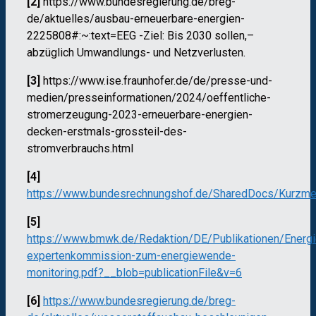
[2]
https://www.bundesregierung.de/breg-
de/aktuelles/ausbau-erneuerbare-energien-
2225808#:~:text=EEG -Ziel: Bis 2030 sollen,–
abzüglich Umwandlungs- und Netzverlusten.
[3]
https://www.ise.fraunhofer.de/de/presse-und-
medien/presseinformationen/2024/oeffentliche-
stromerzeugung-2023-erneuerbare-energien-
decken-erstmals-grossteil-des-
stromverbrauchs.html
[4]
https://www.bundesrechnungshof.de/SharedDocs/Kurzm
[5]
https://www.bmwk.de/Redaktion/DE/Publikationen/Energie
expertenkommission-zum-energiewende-
monitoring.pdf?__blob=publicationFile&v=6
[6]
https://www.bundesregierung.de/breg-