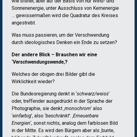
wie bisher, aber auf der Basis von nur Wind- und
Sonnenenergie, unter Ausschluss von Kernenergie
… gewissermaßen wird die Quadratur des Kreises
angestrebt.
Was muss passieren, um der Verschwendung
durch ideologisches Denken ein Ende zu setzen?
Der andere Blick – Brauchen wir eine
‘
Verschwendungswende
‚
?
Welches der obigen drei Bilder gibt die
Wirklichkeit wieder?
Die Bundesregierung denkt in ‘
schwarz/weiss
’
oder, treffender ausgedrückt in der Sprache der
Photographie, sie denkt ‚
monochrom
’ also
‘
einfarbig
’, also ‘
beschränkt
’: ‚
Erneuerbare
Energien
‘
, sonst nichts, analog dem farblosen Bild
in der Mitte. Es wird den Bürgern aber als ‚bunte,