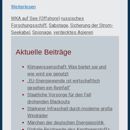
Weiterlesen
Kategorien
Schlagwörter
WKA auf See (Offshore)
russisches
Forschungsschiff
,
Sabotage
,
Sicherung der Strom-
Seekabel
,
Spionage
,
verdecktes Agieren
Aktuelle Beiträge
Klimawissenschaft: Was bietet sie und
wie wird sie genutzt
„EU-Energiewende ist wirtschaftlich
gesehen ein Reinfall“
Staatliche Vorsorge für den Fall
drohenden Blackouts
Stärkerer Infraschall durch moderne große
Windräder
Märchen der deutschen Energiepolitik
Globale Reichweite des Kernbrennstoffs