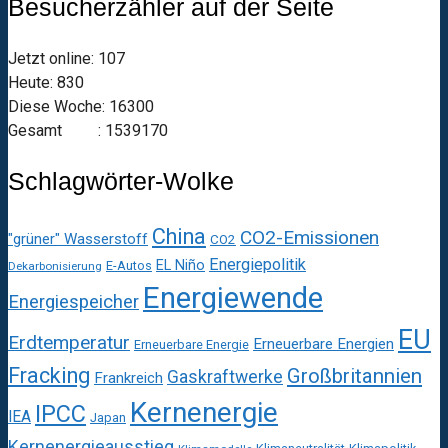
Besucherzähler auf der Seite
Jetzt online: 107
Heute: 830
Diese Woche: 16300
Gesamt : 1539170
Schlagwörter-Wolke
China
CO2-Emissionen
"grüner" Wasserstoff
CO2
Energiepolitik
EL Niño
E-Autos
Dekarbonisierung
Energiewende
Energiespeicher
EU
Erdtemperatur
Erneuerbare Energien
Erneuerbare Energie
Fracking
Großbritannien
Gaskraftwerke
Frankreich
Kernenergie
IPCC
IEA
Japan
Kernenergieausstieg