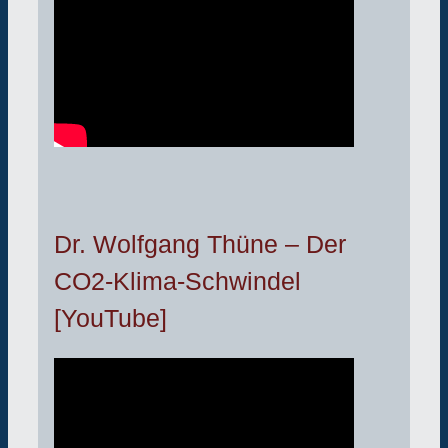
Dr. Wolfgang Thüne – Der
CO2-Klima-Schwindel
[YouTube]