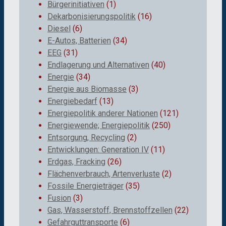
Bürgerinitiativen
(1)
Dekarbonisierungspolitik
(16)
Diesel
(6)
E-Autos, Batterien
(34)
EEG
(31)
Endlagerung und Alternativen
(40)
Energie
(34)
Energie aus Biomasse
(3)
Energiebedarf
(13)
Energiepolitik anderer Nationen
(121)
Energiewende; Energiepolitik
(250)
Entsorgung, Recycling
(2)
Entwicklungen: Generation IV
(11)
Erdgas, Fracking
(26)
Flächenverbrauch, Artenverluste
(2)
Fossile Energieträger
(35)
Fusion
(3)
Gas, Wasserstoff, Brennstoffzellen
(22)
Gefahrguttransporte
(6)