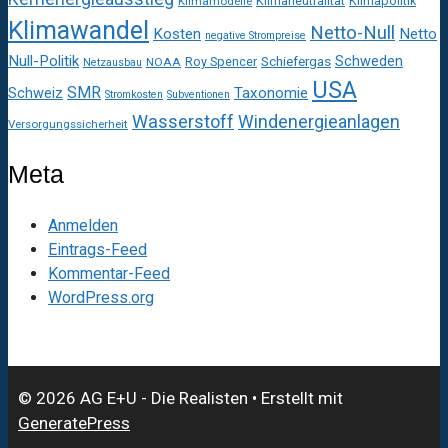
Klimaneutralität
Klimapolitik
Klimamodelle
Klimawandel
Netto-Null
Kosten
Netto
negative Strompreise
Null-Politik
Schweden
Roy Spencer
Schiefergas
NOAA
Netzausbau
USA
SMR
Taxonomie
Schweiz
Stromkosten
Subventionen
Wasserstoff
Windenergieanlagen
Versorgungssicherheit
Meta
Anmelden
Eintrags-Feed
Kommentar-Feed
WordPress.org
© 2026 AG E+U - Die Realisten
• Erstellt mit
GeneratePress