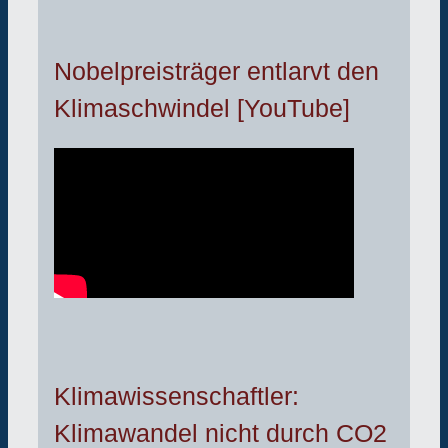
Nobelpreisträger entlarvt den
Klimaschwindel [YouTube]
Klimawissenschaftler:
Klimawandel nicht durch CO2