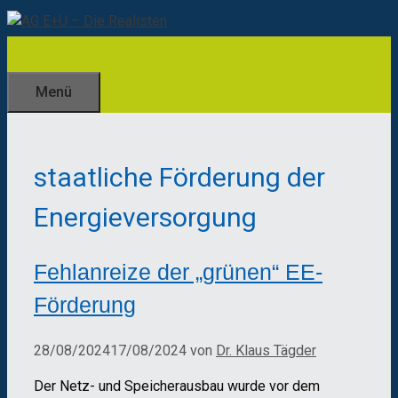
Zum
Inhalt
springen
Menü
staatliche Förderung der
Energieversorgung
Fehlanreize der „grünen“ EE-
Förderung
28/08/2024
17/08/2024
von
Dr. Klaus Tägder
Der Netz- und Speicherausbau wurde vor dem