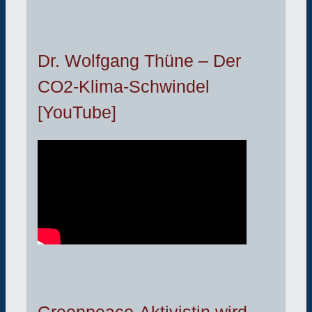
Dr. Wolfgang Thüne – Der
CO2-Klima-Schwindel
[YouTube]