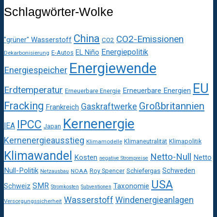
Schlagwörter-Wolke
China
CO2-Emissionen
"grüner" Wasserstoff
CO2
Energiepolitik
EL Niño
E-Autos
Dekarbonisierung
Energiewende
Energiespeicher
EU
Erdtemperatur
Erneuerbare Energien
Erneuerbare Energie
Fracking
Großbritannien
Gaskraftwerke
Frankreich
Kernenergie
IPCC
IEA
Japan
Kernenergieausstieg
Klimaneutralität
Klimapolitik
Klimamodelle
Klimawandel
Netto-Null
Kosten
Netto
negative Strompreise
Null-Politik
Schweden
Roy Spencer
Schiefergas
NOAA
Netzausbau
USA
SMR
Taxonomie
Schweiz
Stromkosten
Subventionen
Wasserstoff
Windenergieanlagen
Versorgungssicherheit