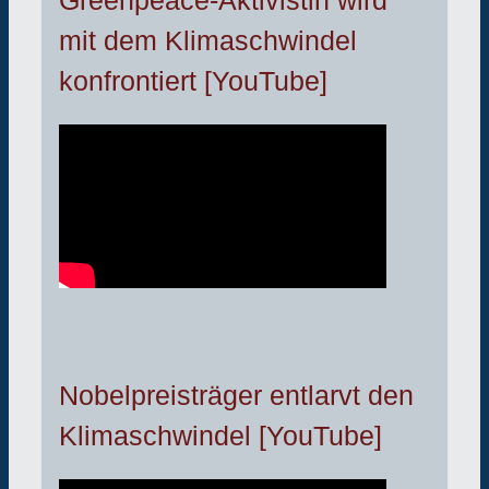
Greenpeace-Aktivistin wird
mit dem Klimaschwindel
konfrontiert [YouTube]
Nobelpreisträger entlarvt den
Klimaschwindel [YouTube]