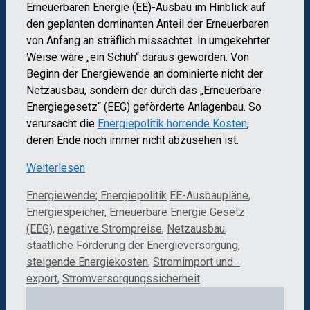
Erneuerbaren Energie (EE)-Ausbau im Hinblick auf
den geplanten dominanten Anteil der Erneuerbaren
von Anfang an sträflich missachtet. In umgekehrter
Weise wäre „ein Schuh“ daraus geworden. Von
Beginn der Energiewende an dominierte nicht der
Netzausbau, sondern der durch das „Erneuerbare
Energiegesetz“ (EEG) geförderte Anlagenbau. So
verursacht die
Energiepolitik horrende Kosten
,
deren Ende noch immer nicht abzusehen ist.
Weiterlesen
Kategorien
Schlagwörter
Energiewende; Energiepolitik
EE-Ausbaupläne
,
Energiespeicher
,
Erneuerbare Energie Gesetz
(EEG)
,
negative Strompreise
,
Netzausbau
,
staatliche Förderung der Energieversorgung
,
steigende Energiekosten
,
Stromimport und -
export
,
Stromversorgungssicherheit