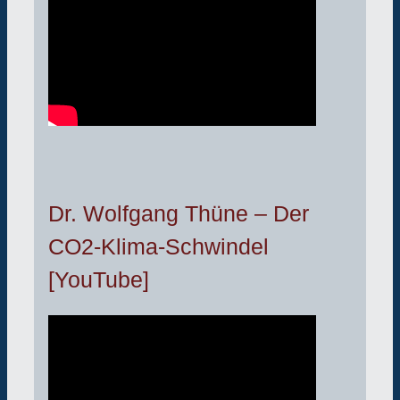
Dr. Wolfgang Thüne – Der
CO2-Klima-Schwindel
[YouTube]