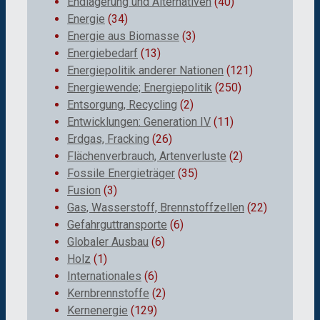
Endlagerung und Alternativen
(40)
Energie
(34)
Energie aus Biomasse
(3)
Energiebedarf
(13)
Energiepolitik anderer Nationen
(121)
Energiewende; Energiepolitik
(250)
Entsorgung, Recycling
(2)
Entwicklungen: Generation IV
(11)
Erdgas, Fracking
(26)
Flächenverbrauch, Artenverluste
(2)
Fossile Energieträger
(35)
Fusion
(3)
Gas, Wasserstoff, Brennstoffzellen
(22)
Gefahrguttransporte
(6)
Globaler Ausbau
(6)
Holz
(1)
Internationales
(6)
Kernbrennstoffe
(2)
Kernenergie
(129)