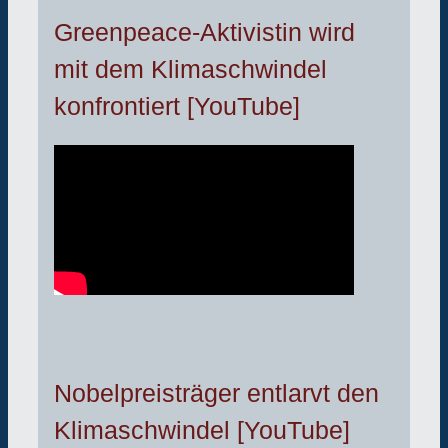
Greenpeace-Aktivistin wird
mit dem Klimaschwindel
konfrontiert [YouTube]
Nobelpreisträger entlarvt den
Klimaschwindel [YouTube]