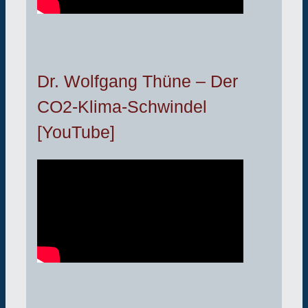
Dr. Wolfgang Thüne – Der
CO2-Klima-Schwindel
[YouTube]