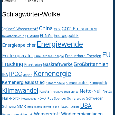
Gesamt : 1536719
Schlagwörter-Wolke
China
CO2-Emissionen
"grüner" Wasserstoff
CO2
Energiepolitik
EL Niño
E-Autos
Dekarbonisierung
Energiewende
Energiespeicher
EU
Erdtemperatur
Erneuerbare Energien
Erneuerbare Energie
Fracking
Großbritannien
Gaskraftwerke
Frankreich
Kernenergie
IPCC
IEA
Japan
Kernenergieausstieg
Klimaneutralität
Klimapolitik
Klimamodelle
Klimawandel
Netto-Null
Kosten
Netto
negative Strompreise
Null-Politik
Schweden
Roy Spencer
Schiefergas
NOAA
Netzausbau
USA
SMR
Taxonomie
Schweiz
Stromkosten
Subventionen
Wasserstoff
Windenergieanlagen
Versorgungssicherheit