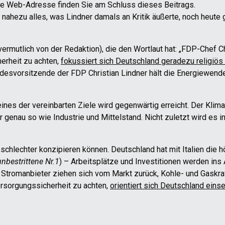
 die Web-Adresse finden Sie am Schluss dieses Beitrags.
 nahezu alles, was Lindner damals an Kritik äußerte, noch heute 
ermutlich von der Redaktion), die den Wortlaut hat: „FDP-Chef Ch
erheit zu achten,
fokussiert sich Deutschland geradezu religiös
ndesvorsitzende der FDP Christian Lindner hält die Energiewende 
ines der vereinbarten Ziele wird gegenwärtig erreicht. Der Klim
 genau so wie Industrie und Mittelstand. Nicht zuletzt wird es 
chlechter konzipieren können. Deutschland hat mit Italien die h
nbestrittene Nr.1
) – Arbeitsplätze und Investitionen werden ins 
 Stromanbieter ziehen sich vom Markt zurück, Kohle- und Gaskr
ersorgungssicherheit zu achten,
orientiert sich Deutschland einse