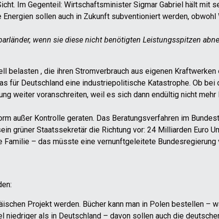
Sicht. Im Gegenteil: Wirtschaftsminister Sigmar Gabriel hält mit
re Energien sollen auch in Zukunft subventioniert werden, obwoh
arländer, wenn sie diese nicht benötigten Leistungsspitzen ab
ell belasten , die ihren Stromverbrauch aus eigenen Kraftwerke
s für Deutschland eine industriepolitische Katastrophe. Ob be
rung weiter voranschreiten, weil es sich dann endültig nicht mehr
orm außer Kontrolle geraten. Das Beratungsverfahren im Bundestag 
sein grüner Staatssekretär die Richtung vor: 24 Milliarden Euro U
ge Familie – das müsste eine vernunftgeleitete Bundesregierung
den:
ischen Projekt werden. Bücher kann man in Polen bestellen – 
el niedriger als in Deutschland – davon sollen auch die deutsche