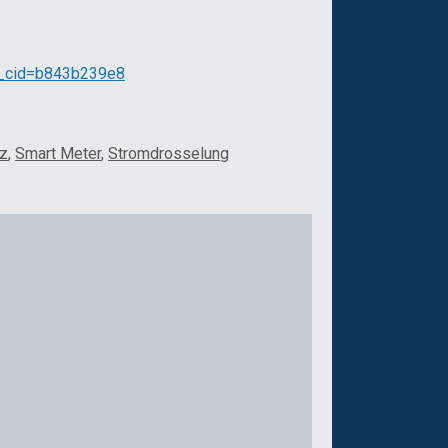
mc_cid=b843b239e8
tz
,
Smart Meter
,
Stromdrosselung