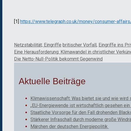
[1]
https://www.telegraph.co.uk/money/consumer-affai
Kategorien
Schlagwörter
Netzstabilität; Eingriffe
britischer Vorfall
,
Eingriffe ins Pr
Eine Herausforderung: Klimawandel in christlicher Verkü
Die Netto-Null-Politik bekommt Gegenwind
Aktuelle Beiträge
Klimawissenschaft: Was bietet sie und wie wird 
„EU-Energiewende ist wirtschaftlich gesehen ein 
Staatliche Vorsorge für den Fall drohenden Black
Stärkerer Infraschall durch moderne große Windr
Märchen der deutschen Energiepolitik