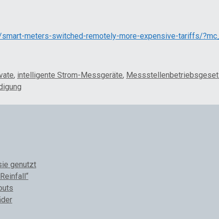
rs/smart-meters-switched-remotely-more-expensive-tariffs/?
ivate
,
intelligente Strom-Messgeräte
,
Messstellenbetriebsgese
ndigung
sie genutzt
Reinfall“
outs
äder