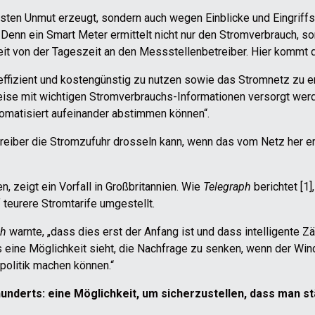
sten Unmut erzeugt, sondern auch wegen Einblicke und Eingriffs
 Denn ein Smart Meter ermittelt nicht nur den Stromverbrauch, s
t von der Tageszeit an den Messstellenbetreiber. Hier kommt d
 effizient und kostengünstig zu nutzen sowie das Stromnetz zu en
ise mit wichtigen Stromverbrauchs-Informationen versorgt werde
omatisiert aufeinander abstimmen können“.
iber die Stromzufuhr drosseln kann, wenn das vom Netz her erfor
 zeigt ein Vorfall in Großbritannien. Wie
Telegraph
berichtet [1
teurere Stromtarife umgestellt.
ch
warnte, „dass dies erst der Anfang ist und dass intelligente Zä
 eine Möglichkeit sieht, die Nachfrage zu senken, wenn der Wind
olitik machen können.“
rhunderts: eine Möglichkeit, um sicherzustellen, dass man 