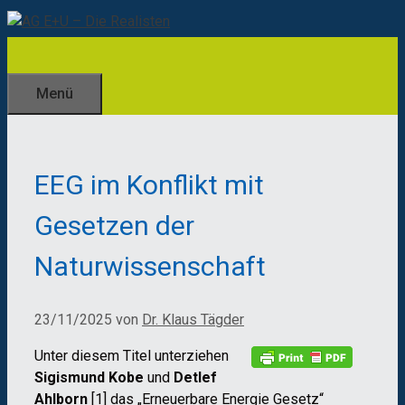
Zum
Inhalt
springen
Menü
EEG im Konflikt mit
Gesetzen der
Naturwissenschaft
23/11/2025
von
Dr. Klaus Tägder
Unter diesem Titel unterziehen
Sigismund Kobe
und
Detlef
Ahlborn
[1] das „Erneuerbare Energie Gesetz“