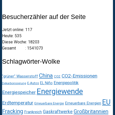
Besucherzähler auf der Seite
Jetzt online: 117
Heute: 535
Diese Woche: 18203
Gesamt : 1541073
Schlagwörter-Wolke
China
CO2-Emissionen
"grüner" Wasserstoff
CO2
Energiepolitik
EL Niño
E-Autos
Dekarbonisierung
Energiewende
Energiespeicher
EU
Erdtemperatur
Erneuerbare Energien
Erneuerbare Energie
Fracking
Großbritannien
Gaskraftwerke
Frankreich