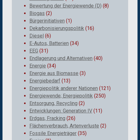
Bewertung der Energiewende (D)
(8)
Biogas
(2)
Bürgerinitiativen
(1)
Dekarbonisierungspolitik
(16)
Diesel
(6)
E-Autos, Batterien
(34)
EEG
(31)
Endlagerung und Alternativen
(40)
Energie
(34)
Energie aus Biomasse
(3)
Energiebedarf
(13)
Energiepolitik anderer Nationen
(121)
Energiewende; Energiepolitik
(250)
Entsorgung, Recycling
(2)
Entwicklungen: Generation IV
(11)
Erdgas, Fracking
(26)
Flächenverbrauch, Artenverluste
(2)
Fossile Energieträger
(35)