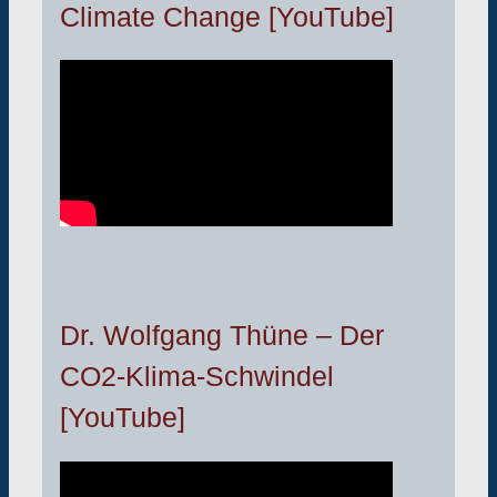
Climate Change [YouTube]
Dr. Wolfgang Thüne – Der
CO2-Klima-Schwindel
[YouTube]