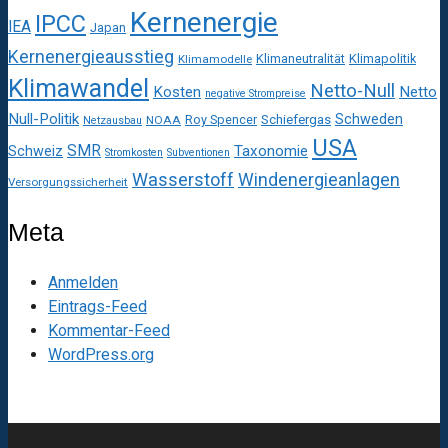
Kernenergie
IPCC
IEA
Japan
Kernenergieausstieg
Klimaneutralität
Klimapolitik
Klimamodelle
Klimawandel
Netto-Null
Kosten
Netto
negative Strompreise
Null-Politik
Schweden
Roy Spencer
Schiefergas
NOAA
Netzausbau
USA
SMR
Taxonomie
Schweiz
Stromkosten
Subventionen
Wasserstoff
Windenergieanlagen
Versorgungssicherheit
Meta
Anmelden
Eintrags-Feed
Kommentar-Feed
WordPress.org