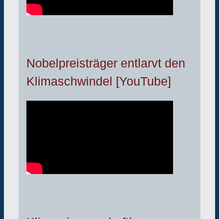
Nobelpreisträger entlarvt den
Klimaschwindel [YouTube]