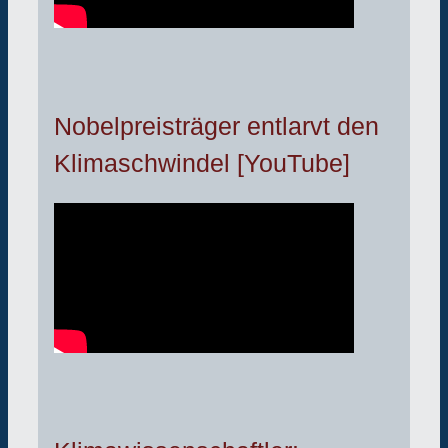
Nobelpreisträger entlarvt den
Klimaschwindel [YouTube]