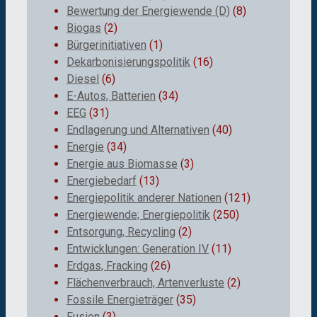
Bewertung der Energiewende (D)
(8)
Biogas
(2)
Bürgerinitiativen
(1)
Dekarbonisierungspolitik
(16)
Diesel
(6)
E-Autos, Batterien
(34)
EEG
(31)
Endlagerung und Alternativen
(40)
Energie
(34)
Energie aus Biomasse
(3)
Energiebedarf
(13)
Energiepolitik anderer Nationen
(121)
Energiewende; Energiepolitik
(250)
Entsorgung, Recycling
(2)
Entwicklungen: Generation IV
(11)
Erdgas, Fracking
(26)
Flächenverbrauch, Artenverluste
(2)
Fossile Energieträger
(35)
Fusion
(3)