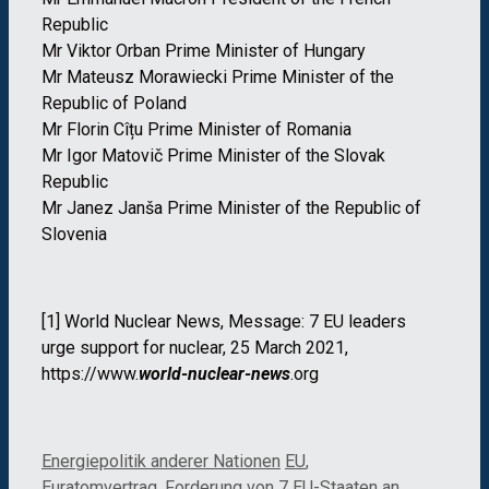
Republic
Mr Viktor Orban Prime Minister of Hungary
Mr Mateusz Morawiecki Prime Minister of the
Republic of Poland
Mr Florin Cîțu Prime Minister of Romania
Mr Igor Matovič Prime Minister of the Slovak
Republic
Mr Janez Janša Prime Minister of the Republic of
Slovenia
[1] World Nuclear News, Message: 7 EU leaders
urge support for nuclear, 25 March 2021,
https://www.
world-nuclear-news
.org
Kategorien
Schlagwörter
Energiepolitik anderer Nationen
EU
,
Euratomvertrag
,
Forderung von 7 EU-Staaten an