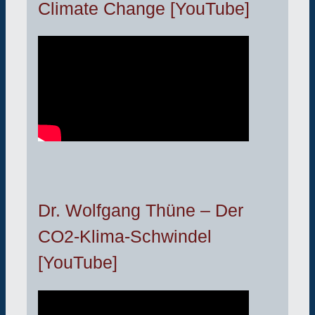
Climate Change [YouTube]
Dr. Wolfgang Thüne – Der
CO2-Klima-Schwindel
[YouTube]